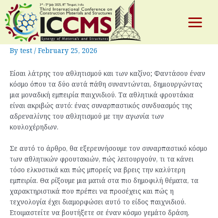
Αθλητικά Φρουτάκια: Όταν η Αγάπη για
Skip
to
τον Αθλητισμό Συνδυάζεται με το Πάθος
content
Main
για το Παιχνίδι
Menu
By
test
/
February 25, 2026
Είσαι λάτρης του αθλητισμού και των καζίνο; Φαντάσου έναν
e
κόσμο όπου τα δύο αυτά πάθη συναντώνται, δημιουργώντας
μια μοναδική εμπειρία παιχνιδιού. Τα αθλητικά φρουτάκια
είναι ακριβώς αυτό: ένας συναρπαστικός συνδυασμός της
αδρεναλίνης του αθλητισμού με την αγωνία των
κουλοχέρηδων.
Σε αυτό το άρθρο, θα εξερευνήσουμε τον συναρπαστικό κόσμο
των αθλητικών φρουτακιών, πώς λειτουργούν, τι τα κάνει
τόσο ελκυστικά και πώς μπορείς να βρεις την καλύτερη
εμπειρία. Θα ρίξουμε μια ματιά στα πιο δημοφιλή θέματα, τα
χαρακτηριστικά που πρέπει να προσέχεις και πώς η
τεχνολογία έχει διαμορφώσει αυτό το είδος παιχνιδιού.
Ετοιμαστείτε να βουτήξετε σε έναν κόσμο γεμάτο δράση,