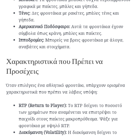
γραφικά με παίκτες, μπάλες και γήπεδα.
Τένις:
Δες φρουτάκια με ρακέτες, μπάλες τένις και
γήπεδα.
Αμερικανικό Ποδόσφαιρο:
Αυτά τα φρουτάκια έχουν
σύμβολα όπως κράνη, μπάλες και παίκτες.
Ιπποδρομίες:
Μπορείς να βρεις φρουτάκια με άλογα,
αναβάτες και στοιχήματα.
Χαρακτηριστικά που Πρέπει να
Προσέχεις
Όταν επιλέγεις ένα αθλητικό φρουτάκι, υπάρχουν ορισμένα
χαρακτηριστικά που πρέπει να λάβεις υπόψη:
RTP (Return to Player):
Το RTP δείχνει το ποσοστό
των χρημάτων που αναμένεται να επιστρέψει το
παιχνίδι στους παίκτες μακροπρόθεσμα. Ψάξε για
φρουτάκια με υψηλό RTP.
Διακύμανση (Volatility):
Η διακύμανση δείχνει το