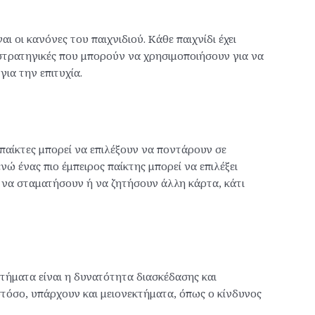
ι οι κανόνες του παιχνιδιού. Κάθε παιχνίδι έχει
ς στρατηγικές που μπορούν να χρησιμοποιήσουν για να
για την επιτυχία.
παίκτες μπορεί να επιλέξουν να ποντάρουν σε
νώ ένας πιο έμπειρος παίκτης μπορεί να επιλέξει
ε να σταματήσουν ή να ζητήσουν άλλη κάρτα, κάτι
τήματα είναι η δυνατότητα διασκέδασης και
τόσο, υπάρχουν και μειονεκτήματα, όπως ο κίνδυνος