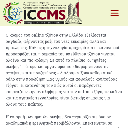
Πώς οι Ηγέτες Σκέψης Διαμορφώνουν
Skip
to
την Αφήγηση του Υπεύθυνου Τζόγου
content
Main
By
test
/
June 13, 2026
Menu
Ο κόσμος του online τζόγου στην Ελλάδα εξελίσσεται
ραγδαία, φέρνοντας μαζί του νέες ευκαιρίες αλλά και
e
προκλήσεις. Καθώς η τεχνολογία προχωρά και οι κανονισμοί
προσαρμόζονται, η σημασία του υπεύθυνου τζόγου γίνεται
ολοένα και πιο κρίσιμη. Σε αυτό το πλαίσιο, οι “ηγέτες
σκέψης” – άτομα και οργανισμοί που διαμορφώνουν τις
απόψεις και τις συζητήσεις – διαδραματίζουν καθοριστικό
ρόλο στην προώθηση μιας υγιούς και ασφαλούς κουλτούρας
τζόγου. Η κατανόηση του πώς αυτοί οι παράγοντες
επηρεάζουν την αντίληψή μας για τον online τζόγο, τα καζίνο
και τις σχετικές τεχνολογίες, είναι ζωτικής σημασίας για
όλους τους παίκτες.
Η επιρροή των ηγετών σκέψης δεν περιορίζεται μόνο σε
ακαδημαϊκά ή ερευνητικά περιβάλλοντα. Επεκτείνεται σε