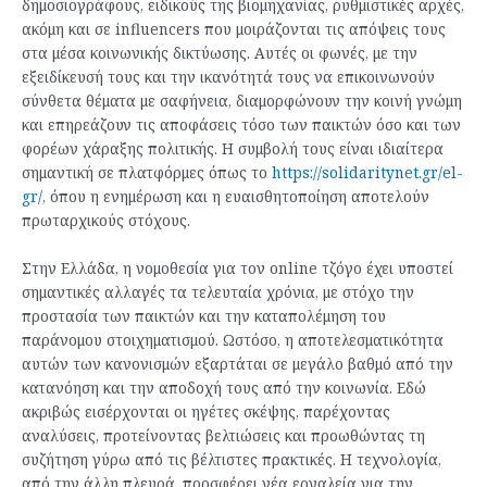
δημοσιογράφους, ειδικούς της βιομηχανίας, ρυθμιστικές αρχές,
ακόμη και σε influencers που μοιράζονται τις απόψεις τους
στα μέσα κοινωνικής δικτύωσης. Αυτές οι φωνές, με την
εξειδίκευσή τους και την ικανότητά τους να επικοινωνούν
σύνθετα θέματα με σαφήνεια, διαμορφώνουν την κοινή γνώμη
και επηρεάζουν τις αποφάσεις τόσο των παικτών όσο και των
φορέων χάραξης πολιτικής. Η συμβολή τους είναι ιδιαίτερα
σημαντική σε πλατφόρμες όπως το
https://solidaritynet.gr/el-
gr/
, όπου η ενημέρωση και η ευαισθητοποίηση αποτελούν
πρωταρχικούς στόχους.
Στην Ελλάδα, η νομοθεσία για τον online τζόγο έχει υποστεί
σημαντικές αλλαγές τα τελευταία χρόνια, με στόχο την
προστασία των παικτών και την καταπολέμηση του
παράνομου στοιχηματισμού. Ωστόσο, η αποτελεσματικότητα
αυτών των κανονισμών εξαρτάται σε μεγάλο βαθμό από την
κατανόηση και την αποδοχή τους από την κοινωνία. Εδώ
ακριβώς εισέρχονται οι ηγέτες σκέψης, παρέχοντας
αναλύσεις, προτείνοντας βελτιώσεις και προωθώντας τη
συζήτηση γύρω από τις βέλτιστες πρακτικές. Η τεχνολογία,
από την άλλη πλευρά, προσφέρει νέα εργαλεία για την