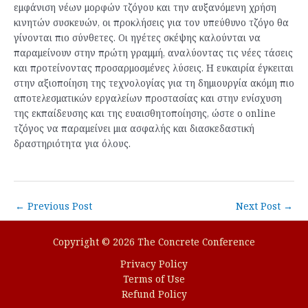
εμφάνιση νέων μορφών τζόγου και την αυξανόμενη χρήση
κινητών συσκευών, οι προκλήσεις για τον υπεύθυνο τζόγο θα
γίνονται πιο σύνθετες. Οι ηγέτες σκέψης καλούνται να
παραμείνουν στην πρώτη γραμμή, αναλύοντας τις νέες τάσεις
και προτείνοντας προσαρμοσμένες λύσεις. Η ευκαιρία έγκειται
στην αξιοποίηση της τεχνολογίας για τη δημιουργία ακόμη πιο
αποτελεσματικών εργαλείων προστασίας και στην ενίσχυση
της εκπαίδευσης και της ευαισθητοποίησης, ώστε ο online
τζόγος να παραμείνει μια ασφαλής και διασκεδαστική
δραστηριότητα για όλους.
Post
←
Previous Post
Next Post
→
navigation
Copyright © 2026 The Concrete Conference
Privacy Policy
Terms of Use
Refund Policy