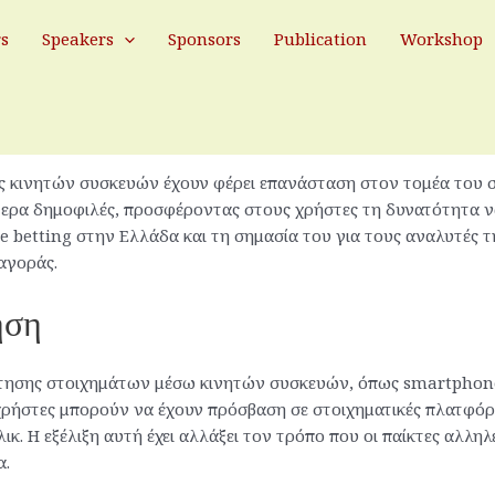
ting στην Ελλάδα
rs
Speakers
Sponsors
Publication
Workshop
ς κινητών συσκευών έχουν φέρει επανάσταση στον τομέα του σ
ιαίτερα δημοφιλές, προσφέροντας στους χρήστες τη δυνατότητα 
e betting στην Ελλάδα και τη σημασία του για τους αναλυτές 
 αγοράς.
ηση
τησης στοιχημάτων μέσω κινητών συσκευών, όπως smartphones 
ι χρήστες μπορούν να έχουν πρόσβαση σε στοιχηματικές πλατφ
κ. Η εξέλιξη αυτή έχει αλλάξει τον τρόπο που οι παίκτες αλληλ
α.