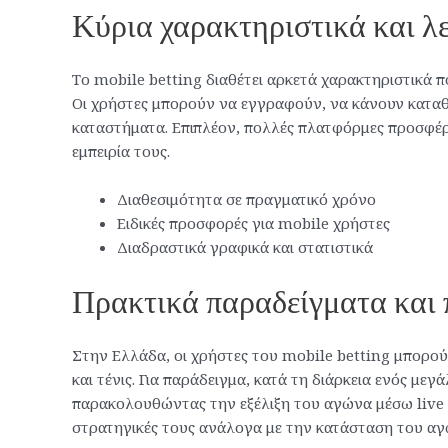
Κύρια χαρακτηριστικά και λ
Το mobile betting διαθέτει αρκετά χαρακτηριστικά π
Οι χρήστες μπορούν να εγγραφούν, να κάνουν καταθέ
καταστήματα. Επιπλέον, πολλές πλατφόρμες προσφέρο
εμπειρία τους.
Διαθεσιμότητα σε πραγματικό χρόνο
Ειδικές προσφορές για mobile χρήστες
Διαδραστικά γραφικά και στατιστικά
Πρακτικά παραδείγματα και 
Στην Ελλάδα, οι χρήστες του mobile betting μπορο
και τένις. Για παράδειγμα, κατά τη διάρκεια ενός μ
παρακολουθώντας την εξέλιξη του αγώνα μέσω live s
στρατηγικές τους ανάλογα με την κατάσταση του αγ