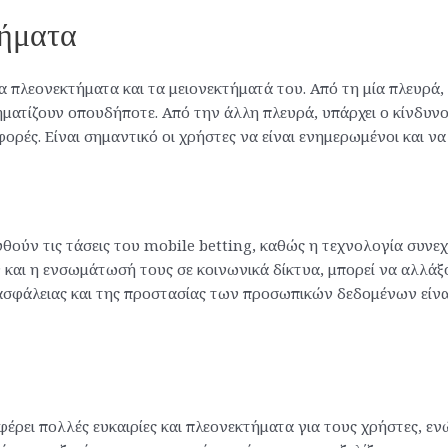
τήματα
τα πλεονεκτήματα και τα μειονεκτήματά του. Από τη μία πλευρά,
ματίζουν οπουδήποτε. Από την άλλη πλευρά, υπάρχει ο κίνδυν
ρές. Είναι σημαντικό οι χρήστες να είναι ενημερωμένοι και να
θούν τις τάσεις του mobile betting, καθώς η τεχνολογία συνεχώ
αι η ενσωμάτωσή τους σε κοινωνικά δίκτυα, μπορεί να αλλάξο
ασφάλειας και της προστασίας των προσωπικών δεδομένων είναι
έρει πολλές ευκαιρίες και πλεονεκτήματα για τους χρήστες, εν