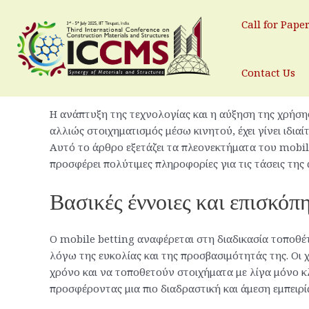
Τα πλεονεκτήματα του mobile bet
Skip
to
Call for Pape
By
test
/
June 16, 2026
content
Εισαγωγή
Contact Us
Η ανάπτυξη της τεχνολογίας και η αύξηση της χρήση
αλλιώς στοιχηματισμός μέσω κινητού, έχει γίνει ιδ
Αυτό το άρθρο εξετάζει τα πλεονεκτήματα του mobil
προσφέρει πολύτιμες πληροφορίες για τις τάσεις της
Βασικές έννοιες και επισκόπ
Ο mobile betting αναφέρεται στη διαδικασία τοποθέ
λόγω της ευκολίας και της προσβασιμότητάς της. Ο
χρόνο και να τοποθετούν στοιχήματα με λίγα μόνο κλι
προσφέροντας μια πιο διαδραστική και άμεση εμπειρί