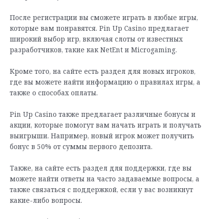
После регистрации вы сможете играть в любые игры,
которые вам понравятся. Pin Up Casino предлагает
широкий выбор игр, включая слоты от известных
разработчиков, такие как NetEnt и Microgaming.
Кроме того, на сайте есть раздел для новых игроков,
где вы можете найти информацию о правилах игры, а
также о способах оплаты.
Pin Up Casino также предлагает различные бонусы и
акции, которые помогут вам начать играть и получать
выигрыши. Например, новый игрок может получить
бонус в 50% от суммы первого депозита.
Также, на сайте есть раздел для поддержки, где вы
можете найти ответы на часто задаваемые вопросы, а
также связаться с поддержкой, если у вас возникнут
какие-либо вопросы.