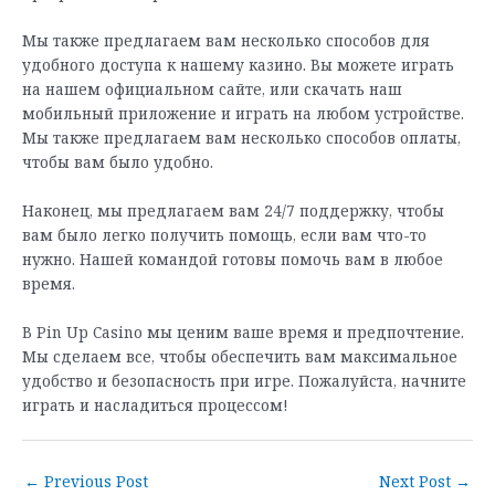
Мы также предлагаем вам несколько способов для
удобного доступа к нашему казино. Вы можете играть
на нашем официальном сайте, или скачать наш
мобильный приложение и играть на любом устройстве.
Мы также предлагаем вам несколько способов оплаты,
чтобы вам было удобно.
Наконец, мы предлагаем вам 24/7 поддержку, чтобы
вам было легко получить помощь, если вам что-то
нужно. Нашей командой готовы помочь вам в любое
время.
В Pin Up Casino мы ценим ваше время и предпочтение.
Мы сделаем все, чтобы обеспечить вам максимальное
удобство и безопасность при игре. Пожалуйста, начните
играть и насладиться процессом!
Post
←
Previous Post
Next Post
→