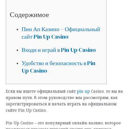
Содержимое
Пин Ап Казино – Официальный
сайт Pin Up Casino
Входи и играй в Pin Up Casino
Удобство и безопасность в Pin
Up Casino
Если вы ищете официальный сайт
pin up
Casino, то вы на
правом пути. В этом руководстве мы рассмотрим, как
зарегистрироваться и начать играть на официальном
сайте Pin Up Casino.
Pin Up Casino – это популярный онлайн-казино, которое