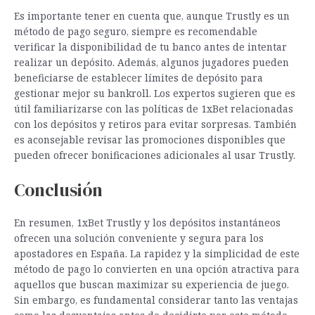
Es importante tener en cuenta que, aunque Trustly es un
método de pago seguro, siempre es recomendable
verificar la disponibilidad de tu banco antes de intentar
realizar un depósito. Además, algunos jugadores pueden
beneficiarse de establecer límites de depósito para
gestionar mejor su bankroll. Los expertos sugieren que es
útil familiarizarse con las políticas de 1xBet relacionadas
con los depósitos y retiros para evitar sorpresas. También
es aconsejable revisar las promociones disponibles que
pueden ofrecer bonificaciones adicionales al usar Trustly.
Conclusión
En resumen, 1xBet Trustly y los depósitos instantáneos
ofrecen una solución conveniente y segura para los
apostadores en España. La rapidez y la simplicidad de este
método de pago lo convierten en una opción atractiva para
aquellos que buscan maximizar su experiencia de juego.
Sin embargo, es fundamental considerar tanto las ventajas