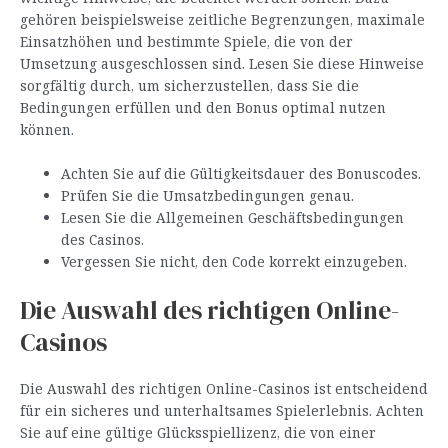
gehören beispielsweise zeitliche Begrenzungen, maximale
Einsatzhöhen und bestimmte Spiele, die von der
Umsetzung ausgeschlossen sind. Lesen Sie diese Hinweise
sorgfältig durch, um sicherzustellen, dass Sie die
Bedingungen erfüllen und den Bonus optimal nutzen
können.
Achten Sie auf die Gültigkeitsdauer des Bonuscodes.
Prüfen Sie die Umsatzbedingungen genau.
Lesen Sie die Allgemeinen Geschäftsbedingungen
des Casinos.
Vergessen Sie nicht, den Code korrekt einzugeben.
Die Auswahl des richtigen Online-
Casinos
Die Auswahl des richtigen Online-Casinos ist entscheidend
für ein sicheres und unterhaltsames Spielerlebnis. Achten
Sie auf eine gültige Glücksspiellizenz, die von einer