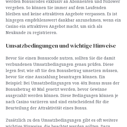
werden Bonuscodes exklusiv an Abonnenten und Follower
vergeben. So können Sie immer auf dem Laufenden
bleiben und keine attraktiven Angebote verpassen. Es ist
hingegen empfehlenswert dankbar anzunehmen, wenn ein
Casino ein attraktives Angebot macht, um sich als
Neukunde zu registrieren.
Umsatzbedingungen und wichtige Hinweise
Bevor Sie einen Bonuscode nutzen, sollten Sie die damit
verbundenen Umsatzbedingungen genau prüfen. Diese
legen fest, wie oft Sie den Bonusbetrag umsetzen müssen,
bevor Sie eine Auszahlung beantragen können. Ein
Beispiel: Bei Umsatzbedingungen von 40x Bonus muss der
Bonusbetrag 40 Mal gesetzt werden, bevor Gewinne
ausgezahlt werden können. Diese Bedingungen können je
nach Casino variieren und sind entscheidend für die
Beurteilung der Attraktivität eines Bonus.
Zusätzlich zu den Umsatzbedingungen gibt es oft weitere
wichtige Hinweise, die beachtet werden sollten. Dazu