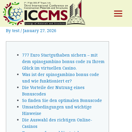
777 Euro Startguthaben sichern – mit
Skip
to
dem spinogambino bonus code zu
content
Main
Ihrem Glück im virtuellen Casino
Menu
By
test
/
January 27, 2026
e
777 Euro Startguthaben sichern – mit
dem spinogambino bonus code zu Ihrem
Glück im virtuellen Casino.
Was ist der spinogambino bonus code
und wie funktioniert er?
Die Vorteile der Nutzung eines
Bonuscodes
So finden Sie den optimalen Bonuscode
Umsatzbedingungen und wichtige
Hinweise
Die Auswahl des richtigen Online-
Casinos