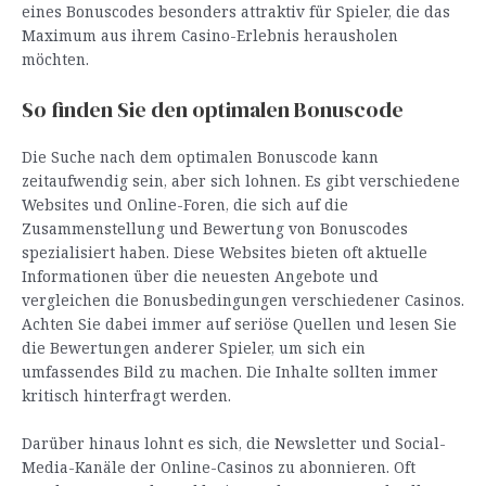
eines Bonuscodes besonders attraktiv für Spieler, die das
Maximum aus ihrem Casino-Erlebnis herausholen
möchten.
So finden Sie den optimalen Bonuscode
Die Suche nach dem optimalen Bonuscode kann
zeitaufwendig sein, aber sich lohnen. Es gibt verschiedene
Websites und Online-Foren, die sich auf die
Zusammenstellung und Bewertung von Bonuscodes
spezialisiert haben. Diese Websites bieten oft aktuelle
Informationen über die neuesten Angebote und
vergleichen die Bonusbedingungen verschiedener Casinos.
Achten Sie dabei immer auf seriöse Quellen und lesen Sie
die Bewertungen anderer Spieler, um sich ein
umfassendes Bild zu machen. Die Inhalte sollten immer
kritisch hinterfragt werden.
Darüber hinaus lohnt es sich, die Newsletter und Social-
Media-Kanäle der Online-Casinos zu abonnieren. Oft