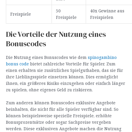
50
40x Gewinne aus
Freispiele
Freispiele
Freispielen
Die Vorteile der Nutzung eines
Bonuscodes
Die Nutzung eines Bonuscodes wie dem
spinogambino
bonus code
bietet zahlreiche Vorteile für Spieler. Zum
einen erhalten sie zusätzliches Spielguthaben, das sie für
ihre Lieblingsspiele einsetzen können. Dies ermöglicht
ihnen, ein größeres Risiko einzugehen oder einfach länger
zu spielen, ohne eigenes Geld zu riskieren.
Zum anderen können Bonuscodes exklusive Angebote
beinhalten, die nicht für alle Spieler verfügbar sind. So
können beispielsweise spezielle Freispiele, erhöhte
Bonusprozentsätze oder sogar Sachpreise vergeben
werden. Diese exklusiven Angebote machen die Nutzung