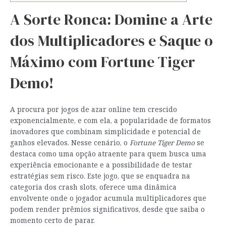
A Sorte Ronca: Domine a Arte
dos Multiplicadores e Saque o
Máximo com Fortune Tiger
Demo!
A procura por jogos de azar online tem crescido
exponencialmente, e com ela, a popularidade de formatos
inovadores que combinam simplicidade e potencial de
ganhos elevados. Nesse cenário, o
Fortune Tiger Demo
se
destaca como uma opção atraente para quem busca uma
experiência emocionante e a possibilidade de testar
estratégias sem risco. Este jogo, que se enquadra na
categoria dos crash slots, oferece uma dinâmica
envolvente onde o jogador acumula multiplicadores que
podem render prêmios significativos, desde que saiba o
momento certo de parar.