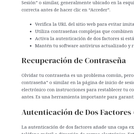
Sesión” o similar, generalmente ubicado en la esqu
correcta antes de hacer clic en “Acceder”.
Verifica la URL del sitio web para evitar imit
Utiliza contraseñas complejas que combinen 
Activa la autenticación de dos factores si está
Mantén tu software antivirus actualizado y r
Recuperación de Contraseña
Olvidar tu contraseña es un problema común, pero l
contraseña” o similar en la página de inicio de sesi
electrónico con instrucciones para restablecer tu 
antes. Es una herramienta importante para garantiz
Autenticación de Dos Factores 
La autenticación de dos factores añade una capa ext