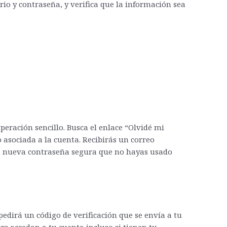
io y contraseña, y verifica que la información sea
eración sencillo. Busca el enlace “Olvidé mi
o asociada a la cuenta. Recibirás un correo
una nueva contraseña segura que no hayas usado
edirá un código de verificación que se envía a tu