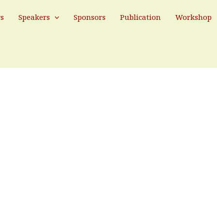
n y gana con tu spinmama login segu
rs
Speakers
Sponsors
Publication
Workshop