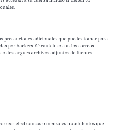
ers accedan a tu cuenta incluso si tienen tu
onales.
rias precauciones adicionales que puedes tomar para
das por hackers. Sé cauteloso con los correos
s o descargues archivos adjuntos de fuentes
 correos electrónicos o mensajes fraudulentos que