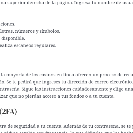
ina superior derecha de la página. Ingresa tu nombre de usuar
aciones.
letras, números y símbolos.
 disponible.
ealiza escaneos regulares.
a mayoría de los casinos en línea ofrecen un proceso de recup
ón. Se te pedirá que ingreses tu dirección de correo electrónic
contraseña. Sigue las instrucciones cuidadosamente y elige 
ar que no pierdas acceso a tus fondos o a tu cuenta.
(2FA)
ra de seguridad a tu cuenta. Además de tu contraseña, se te p