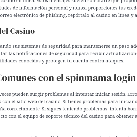
 casino en línea. Estos mensajes suelen solicitarte que prop
citudes de información personal y nunca proporciones tus cred
correo electrónico de phishing, repórtalo al casino en línea y
del Casino
zando sus sistemas de seguridad para mantenerse un paso adel
litar las notificaciones de seguridad para recibir actualizaci
ilidades conocidas y protegen tu cuenta contra ataques.
Comunes con el spinmama login
 veces pueden surgir problemas al intentar iniciar sesión. Er
on el sitio web del casino. Si tienes problemas para iniciar s
eña correctamente. Si sigues teniendo problemas, intenta borr
tacto con el equipo de soporte técnico del casino para obtener