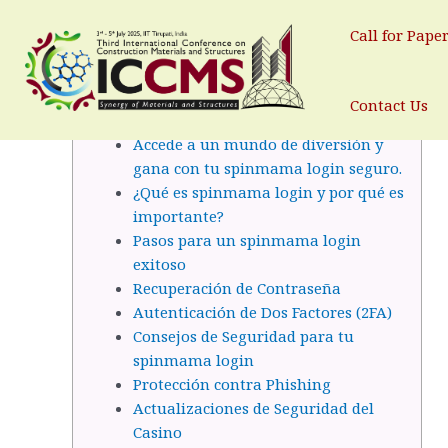
Accede a un mundo de diversió
Skip
to
Call for Pape
By
test
/
January 27, 2026
content
Contact Us
Accede a un mundo de diversión y
gana con tu spinmama login seguro.
¿Qué es spinmama login y por qué es
importante?
Pasos para un spinmama login
exitoso
Recuperación de Contraseña
Autenticación de Dos Factores (2FA)
Consejos de Seguridad para tu
spinmama login
Protección contra Phishing
Actualizaciones de Seguridad del
Casino