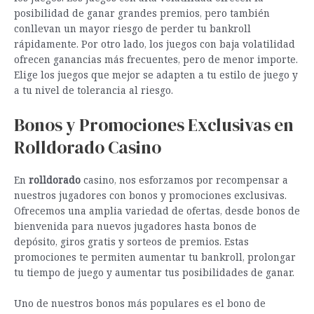
posibilidad de ganar grandes premios, pero también
conllevan un mayor riesgo de perder tu bankroll
rápidamente. Por otro lado, los juegos con baja volatilidad
ofrecen ganancias más frecuentes, pero de menor importe.
Elige los juegos que mejor se adapten a tu estilo de juego y
a tu nivel de tolerancia al riesgo.
Bonos y Promociones Exclusivas en
Rolldorado Casino
En
rolldorado
casino, nos esforzamos por recompensar a
nuestros jugadores con bonos y promociones exclusivas.
Ofrecemos una amplia variedad de ofertas, desde bonos de
bienvenida para nuevos jugadores hasta bonos de
depósito, giros gratis y sorteos de premios. Estas
promociones te permiten aumentar tu bankroll, prolongar
tu tiempo de juego y aumentar tus posibilidades de ganar.
Uno de nuestros bonos más populares es el bono de