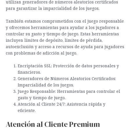
utilizan generadores de números aleatorios certificados
para garantizar la imparcialidad de los juegos.
También estamos comprometidos con el juego responsable
y ofrecemos herramientas para ayudar a los jugadores a
controlar su gasto y tiempo de juego. Estas herramientas
incluyen límites de depósito, límites de pérdida,
autoexclusión y acceso a recursos de ayuda para jugadores
con problemas de adicción al juego.
Encriptación SSL: Protección de datos personales y
financieros.
Generadores de Números Aleatorios Certificados:
Imparcialidad de los juegos.
Juego Responsable: Herramientas para controlar el
gasto y tiempo de juego.
Atención al Cliente 24/7: Asistencia rápida y
eficiente.
Atención al Cliente Premium