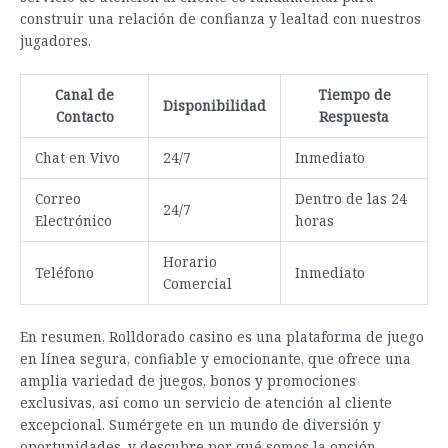
construir una relación de confianza y lealtad con nuestros
jugadores.
Canal de
Tiempo de
Disponibilidad
Contacto
Respuesta
Chat en Vivo
24/7
Inmediato
Correo
Dentro de las 24
24/7
Electrónico
horas
Horario
Teléfono
Inmediato
Comercial
En resumen, Rolldorado casino es una plataforma de juego
en línea segura, confiable y emocionante, que ofrece una
amplia variedad de juegos, bonos y promociones
exclusivas, así como un servicio de atención al cliente
excepcional. Sumérgete en un mundo de diversión y
oportunidades, y descubre por qué somos la opción