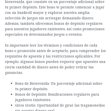
bienvenida, que consiste en un porcentaje adicional sobre
tu primer depósito. Este bono te permite comenzar a jugar
con un bankroll mayor y explorar nuestra amplia
selección de juegos sin arriesgar demasiado dinero.
Además, también ofrecemos bonos de depósito regulares
para nuestros jugadores existentes, así como promociones
especiales en determinados juegos o eventos.
Es importante leer los términos y condiciones de cada
bono o promoción antes de aceptarlo, para comprender los
requisitos de apuesta y las restricciones aplicables. Por
ejemplo, algunos bonos pueden requerir que apuestes una
cierta cantidad de dinero antes de poder retirar tus
ganancias.
Bono de Bienvenida: Un porcentaje adicional sobre
tu primer depósito.
Bonos de Depósito: Bonificaciones regulares para
jugadores existentes.
Giros Gratis: Oportunidad de girar las tragamonedas
sin apostar dinero real.