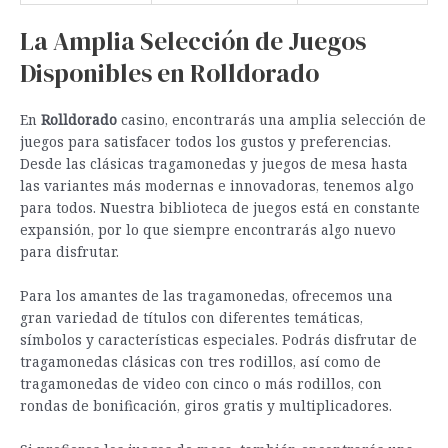
La Amplia Selección de Juegos
Disponibles en Rolldorado
En
Rolldorado
casino, encontrarás una amplia selección de
juegos para satisfacer todos los gustos y preferencias.
Desde las clásicas tragamonedas y juegos de mesa hasta
las variantes más modernas e innovadoras, tenemos algo
para todos. Nuestra biblioteca de juegos está en constante
expansión, por lo que siempre encontrarás algo nuevo
para disfrutar.
Para los amantes de las tragamonedas, ofrecemos una
gran variedad de títulos con diferentes temáticas,
símbolos y características especiales. Podrás disfrutar de
tragamonedas clásicas con tres rodillos, así como de
tragamonedas de video con cinco o más rodillos, con
rondas de bonificación, giros gratis y multiplicadores.