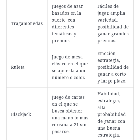
Juegos de azar
Fáciles de
basados en la
jugar, amplia
suerte, con
variedad,
Tragamonedas
diferentes
posibilidad de
temáticas y
ganar grandes
premios.
premios.
Emoción,
Juego de mesa
estrategia,
clásico en el que
Ruleta
posibilidad de
se apuesta a un
ganar a corto
número o color.
y largo plazo.
Habilidad,
Juego de cartas
estrategia,
en el que se
alta
busca obtener
Blackjack
probabilidad
una mano lo más
de ganar con
cercana a 21 sin
una buena
pasarse.
estrategia.