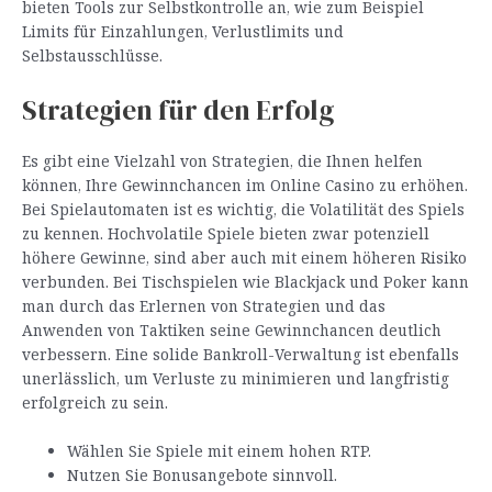
bieten Tools zur Selbstkontrolle an, wie zum Beispiel
Limits für Einzahlungen, Verlustlimits und
Selbstausschlüsse.
Strategien für den Erfolg
Es gibt eine Vielzahl von Strategien, die Ihnen helfen
können, Ihre Gewinnchancen im Online Casino zu erhöhen.
Bei Spielautomaten ist es wichtig, die Volatilität des Spiels
zu kennen. Hochvolatile Spiele bieten zwar potenziell
höhere Gewinne, sind aber auch mit einem höheren Risiko
verbunden. Bei Tischspielen wie Blackjack und Poker kann
man durch das Erlernen von Strategien und das
Anwenden von Taktiken seine Gewinnchancen deutlich
verbessern. Eine solide Bankroll-Verwaltung ist ebenfalls
unerlässlich, um Verluste zu minimieren und langfristig
erfolgreich zu sein.
Wählen Sie Spiele mit einem hohen RTP.
Nutzen Sie Bonusangebote sinnvoll.