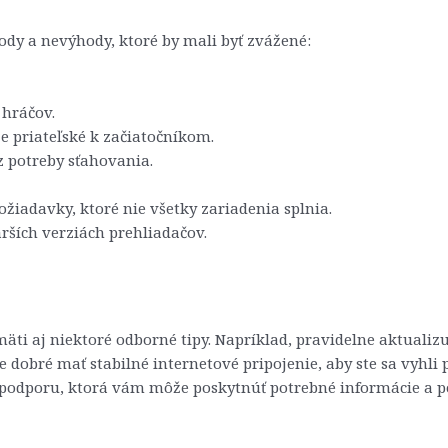
ody a nevýhody, ktoré by mali byť zvážené:
 hráčov.
je priateľské k začiatočníkom.
 potreby sťahovania.
žiadavky, ktoré nie všetky zariadenia splnia.
rších verziách prehliadačov.
äti aj niektoré odborné tipy. Napríklad, pravidelne aktualizu
 dobré mať stabilné internetové pripojenie, aby ste sa vyhli
podporu, ktorá vám môže poskytnúť potrebné informácie a 