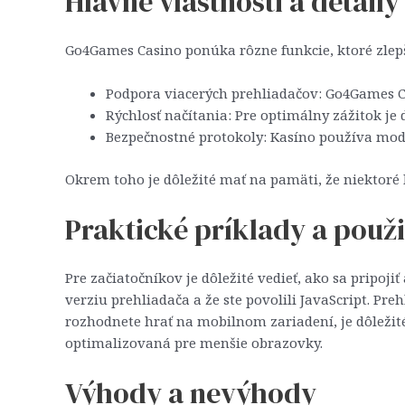
Hlavné vlastnosti a detaily
Go4Games Casino ponúka rôzne funkcie, ktoré zlepšu
Podpora viacerých prehliadačov: Go4Games Ca
Rýchlosť načítania: Pre optimálny zážitok je 
Bezpečnostné protokoly: Kasíno používa mode
Okrem toho je dôležité mať na pamäti, že niektoré 
Praktické príklady a použi
Pre začiatočníkov je dôležité vedieť, ako sa pripoj
verziu prehliadača a že ste povolili JavaScript. Pr
rozhodnete hrať na mobilnom zariadení, je dôležité
optimalizovaná pre menšie obrazovky.
Výhody a nevýhody