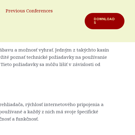
nych prehliadačoch
Previous Conferences
DOWNLOAD
S
zábavu a možnosť vyhrať. Jedným z takýchto kasín
ležité poznať technické požiadavky na používanie
Tieto požiadavky sa môžu líšiť v závislosti od
ehliadača, rýchlosť internetového pripojenia a
používané a každý z nich má svoje špecifické
nosť a funkčnosť.