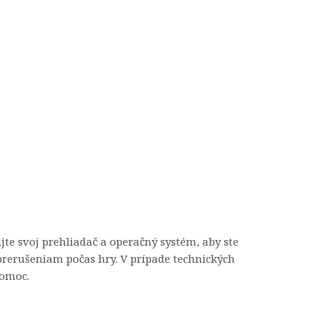
jte svoj prehliadač a operačný systém, aby ste
 prerušeniam počas hry. V prípade technických
pomoc.