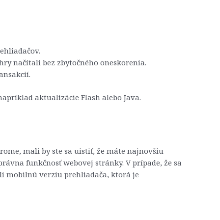
ehliadačov.
 hry načítali bez zbytočného oneskorenia.
ansakcií.
apríklad aktualizácie Flash alebo Java.
rome, mali by ste sa uistiť, že máte najnovšiu
správna funkčnosť webovej stránky. V prípade, že sa
li mobilnú verziu prehliadača, ktorá je