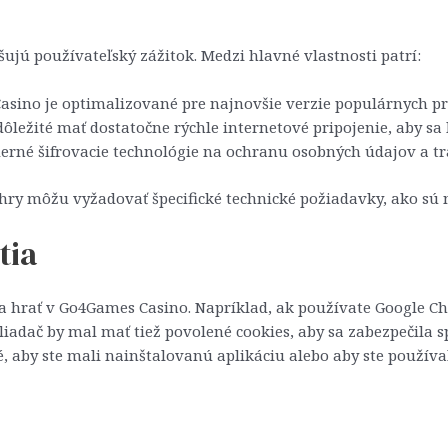
jú používateľský zážitok. Medzi hlavné vlastnosti patrí:
sino je optimalizované pre najnovšie verzie populárnych pr
dôležité mať dostatočne rýchle internetové pripojenie, aby sa
rné šifrovacie technológie na ochranu osobných údajov a tr
hry môžu vyžadovať špecifické technické požiadavky, ako sú n
tia
iť a hrať v Go4Games Casino. Napríklad, ak používate Google Ch
ehliadač by mal mať tiež povolené cookies, aby sa zabezpečila 
, aby ste mali nainštalovanú aplikáciu alebo aby ste používa