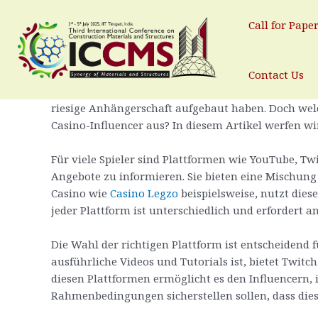
Casino-Influencer auf dem Vor
Skip
to
Call for Pape
By
test
/
May 28, 2026
content
Die Welt des Online-Glücksspiels hat sich in den le
Contact Us
Millionen von Spielern weltweit anzieht. Ein wesen
riesige Anhängerschaft aufgebaut haben. Doch welc
Casino-Influencer aus? In diesem Artikel werfen w
Für viele Spieler sind Plattformen wie YouTube, Tw
Angebote zu informieren. Sie bieten eine Mischung
Casino wie
Casino Legzo
beispielsweise, nutzt die
jeder Plattform ist unterschiedlich und erfordert a
Die Wahl der richtigen Plattform ist entscheidend 
ausführliche Videos und Tutorials ist, bietet Twit
diesen Plattformen ermöglicht es den Influencern,
Rahmenbedingungen sicherstellen sollen, dass die