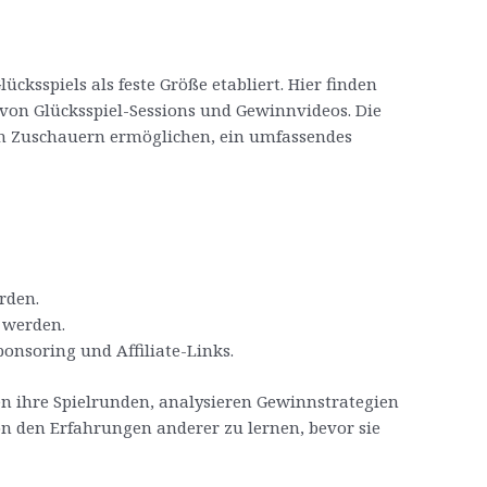
cksspiels als feste Größe etabliert. Hier finden
s von Glücksspiel-Sessions und Gewinnvideos. Die
den Zuschauern ermöglichen, ein umfassendes
rden.
 werden.
nsoring und Affiliate-Links.
en ihre Spielrunden, analysieren Gewinnstrategien
on den Erfahrungen anderer zu lernen, bevor sie