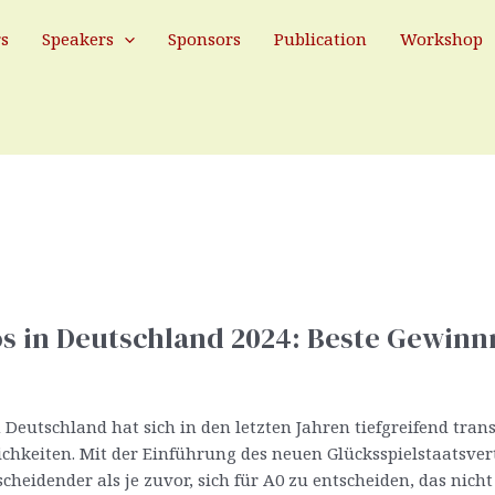
rs
Speakers
Sponsors
Publication
Workshop
os in Deutschland 2024: Beste Gewin
 Deutschland hat sich in den letzten Jahren tiefgreifend tran
ichkeiten. Mit der Einführung des neuen Glücksspielstaatsv
scheidender als je zuvor, sich für A0 zu entscheiden, das ni