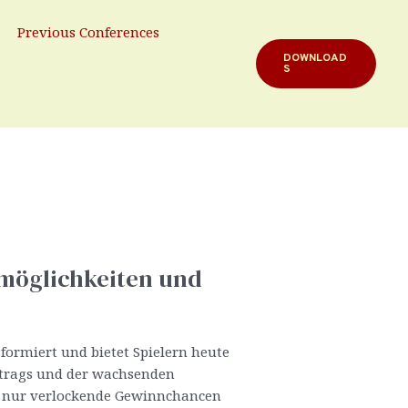
Previous Conferences
DOWNLOAD
S
nmöglichkeiten und
sformiert und bietet Spielern heute
ertrags und der wachsenden
cht nur verlockende Gewinnchancen