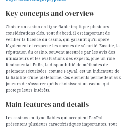
Key concepts and overview
Choisir un casino en ligne fiable implique plusieurs
considérations clés. Tout d’abord, il est important de
vérifier la licence du casino, qui garantit qu’il opère
légalement et respecte les normes de sécurité. Ensuite, la
réputation du casino, souvent mesurée par les avis des
utilisateurs et les évaluations des experts, joue un rôle
fondamental. Enfin, la disponibilité de méthodes de
paiement sécurisées, comme PayPal, est un indicateur de
la fiabilité d’une plateforme. Ces éléments permettent aux
joueurs de s’assurer qu’ils choisissent un casino qui
protège leurs intérêts.
Main features and details
Les casinos en ligne fiables qui acceptent PayPal
présentent plusieurs caractéristiques importantes. Tout