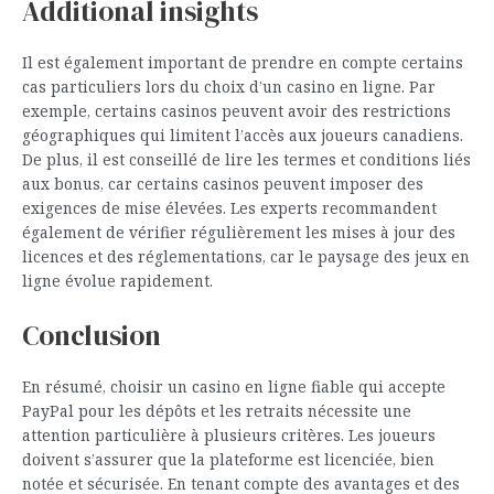
Additional insights
Il est également important de prendre en compte certains
cas particuliers lors du choix d’un casino en ligne. Par
exemple, certains casinos peuvent avoir des restrictions
géographiques qui limitent l’accès aux joueurs canadiens.
De plus, il est conseillé de lire les termes et conditions liés
aux bonus, car certains casinos peuvent imposer des
exigences de mise élevées. Les experts recommandent
également de vérifier régulièrement les mises à jour des
licences et des réglementations, car le paysage des jeux en
ligne évolue rapidement.
Conclusion
En résumé, choisir un casino en ligne fiable qui accepte
PayPal pour les dépôts et les retraits nécessite une
attention particulière à plusieurs critères. Les joueurs
doivent s’assurer que la plateforme est licenciée, bien
notée et sécurisée. En tenant compte des avantages et des