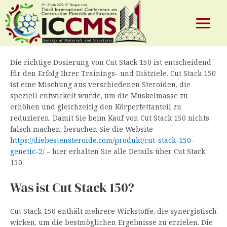
Cut Stack 150 Dosierung: Effektiv und
Skip
to
Sicher Anwendbar
content
Main
By
test
/
January 24, 2026
Menu
Die richtige Dosierung von Cut Stack 150 ist entscheidend
für den Erfolg Ihrer Trainings- und Diätziele. Cut Stack 150
e
ist eine Mischung aus verschiedenen Steroiden, die
speziell entwickelt wurde, um die Muskelmasse zu
erhöhen und gleichzeitig den Körperfettanteil zu
reduzieren. Damit Sie beim Kauf von Cut Stack 150 nichts
falsch machen, besuchen Sie die Website
https://diebestensteroide.com/produkt/cut-stack-150-
genetic-2/
– hier erhalten Sie alle Details über Cut Stack
150.
Was ist Cut Stack 150?
Cut Stack 150 enthält mehrere Wirkstoffe, die synergistisch
wirken, um die bestmöglichen Ergebnisse zu erzielen. Die