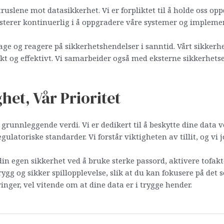
ruslene mot datasikkerhet. Vi er forpliktet til å holde oss o
vesterer kontinuerlig i å oppgradere våre systemer og impleme
e og reagere på sikkerhetshendelser i sanntid. Vårt sikkerhet
kt og effektivt. Vi samarbeider også med eksterne sikkerhetsek
et, Vår Prioritet
n grunnleggende verdi. Vi er dedikert til å beskytte dine data 
latoriske standarder. Vi forstår viktigheten av tillit, og vi jo
tte din egen sikkerhet ved å bruke sterke passord, aktivere t
trygg og sikker spillopplevelse, slik at du kan fokusere på det 
inger, vel vitende om at dine data er i trygge hender.