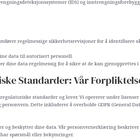
trengningsdeteksjonssystemer (IDS) og inntrengningsforebygge
fører regelmessige sikkerhetsrevisjoner for å identifisere så
ine data til autorisert personell.
r dine data regelmessig for å sikre at de kan gjenopprettes i t
ske Standarder: Vår Forpliktelse
e regulatoriske standarder og lover. Vi opererer under lisense
 og personvern. Dette inkluderer å overholde GDPR (General Da
r og beskytter dine data. Vår personvernerklæring beskriver 
 har spørsmål eller bekymringer.