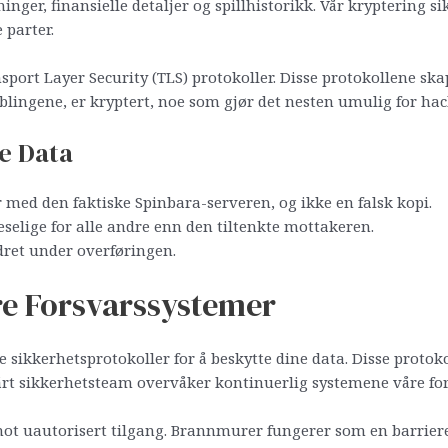
ninger, finansielle detaljer og spillhistorikk. Vår kryptering
 parter.
nsport Layer Security (TLS) protokoller. Disse protokollene sk
oblingene, er kryptert, noe som gjør det nesten umulig for ha
e Data
med den faktiske Spinbara-serveren, og ikke en falsk kopi.
eselige for alle andre enn den tiltenkte mottakeren.
dret under overføringen.
re Forsvarssystemer
ke sikkerhetsprotokoller for å beskytte dine data. Disse protok
rt sikkerhetsteam overvåker kontinuerlig systemene våre for å
ot uautorisert tilgang. Brannmurer fungerer som en barriere