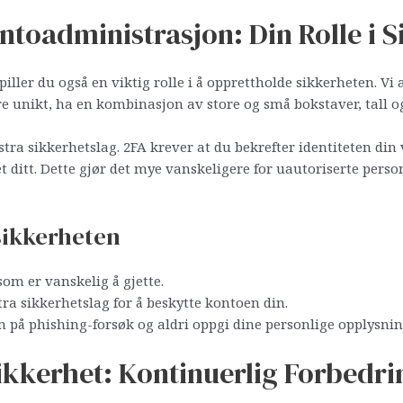
ntoadministrasjon: Din Rolle i 
spiller du også en viktig rolle i å opprettholde sikkerheten. Vi
re unikt, ha en kombinasjon av store og små bokstaver, tall o
kstra sikkerhetslag. 2FA krever at du bekrefter identiteten di
det ditt. Dette gjør det mye vanskeligere for uautoriserte person
sikkerheten
som er vanskelig å gjette.
tra sikkerhetslag for å beskytte kontoen din.
å phishing-forsøk og aldri oppgi dine personlige opplysninge
ikkerhet: Kontinuerlig Forbedri