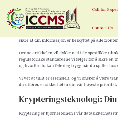
Datasikkerhet hos Spinbara: Din
Skip
to
Call for Pape
By
test
/
January 21, 2026
content
I dagens digitale verden er beskyttelse av personl
Contact Us
kasinoer. For deg som en ivrig spiller, er trygghet
sikre at din informasjon er beskyttet på alle fronte
Denne artikkelen vil dykke ned i de spesifikke tilta
regulatoriske standardene vi følger for å sikre en t
og hvorfor du kan føle deg trygg når du spiller hos 
Vi vet at tillit er essensielt, og vi ønsker å være 
du utfører, er sikkerheten din vår høyeste priorite
Krypteringsteknologi: Din
Kryptering er hjørnesteinen i vår datasikkerhetsst