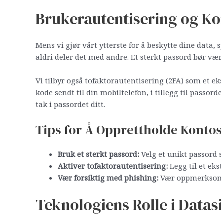
Brukerautentisering og Ko
Mens vi gjør vårt ytterste for å beskytte dine data, 
aldri deler det med andre. Et sterkt passord bør væ
Vi tilbyr også tofaktorautentisering (2FA) som et e
kode sendt til din mobiltelefon, i tillegg til passor
tak i passordet ditt.
Tips for Å Opprettholde Konto
Bruk et sterkt passord:
Velg et unikt passord 
Aktiver tofaktorautentisering:
Legg til et eks
Vær forsiktig med phishing:
Vær oppmerksom p
Teknologiens Rolle i Datas