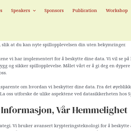
 Informasjon Er Vår Prioritet
rs
Speakers
Sponsors
Publication
Workshop
ig informasjon viktigere enn noensinne, spesielt når vi beve
en rundt dine data avgjørende. Hos
https://spinbara-casino.no/
f
r, slik at du kan nyte spillopplevelsen din uten bekymringer.
kene vi har implementert for å beskytte dine data. Vi vil se p
rygg og sikker spillopplevelse. Målet vårt er å gi deg en dyper
oss.
transparente om hvordan vi beskytter dine data. Fra det øyeblikk
t. La oss utforske de ulike aspektene ved datasikkerheten hos 
 Informasjon, Vår Hemmelighet
rategi. Vi bruker avansert krypteringsteknologi for å beskytt