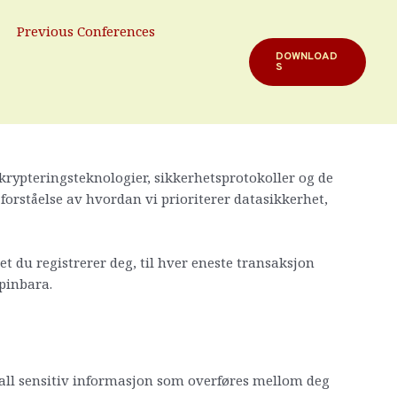
Previous Conferences
DOWNLOAD
S
ger oss inn i underholdningsverdenen som online
orstår vi dette fullt ut. Vi har investert betydelig i å
å krypteringsteknologier, sikkerhetsprotokoller og de
e forståelse av hvordan vi prioriterer datasikkerhet,
et du registrerer deg, til hver eneste transaksjon
Spinbara.
e all sensitiv informasjon som overføres mellom deg