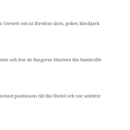
. Oavsett om ni föredrar slots, poker, blackjack
tioner och hur de fungerar. Hantera din bankrulle
vänd positionen till din fördel och var selektiv