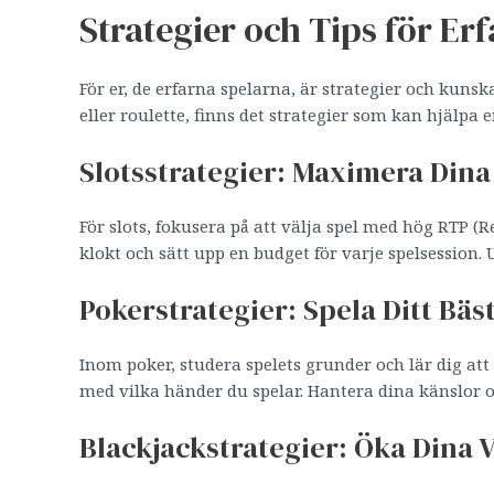
Strategier och Tips för Er
För er, de erfarna spelarna, är strategier och kuns
eller roulette, finns det strategier som kan hjälpa e
Slotsstrategier: Maximera Din
För slots, fokusera på att välja spel med hög RTP (R
klokt och sätt upp en budget för varje spelsession. U
Pokerstrategier: Spela Ditt Bäs
Inom poker, studera spelets grunder och lär dig att
med vilka händer du spelar. Hantera dina känslor oc
Blackjackstrategier: Öka Dina 