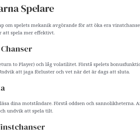
farna Spelare
kap om spelets mekanik avgörande för att öka era vinstchanser
r att spela mer effektivt.
a Chanser
eturn to Player) och låg volatilitet. Förstå spelets bonusfunk
ndvik att jaga förluster och vet när det är dags att sluta.
ta
 läsa dina motståndare. Förstå oddsen och sannolikheterna. An
h undvik att spela tilt.
Vinstchanser