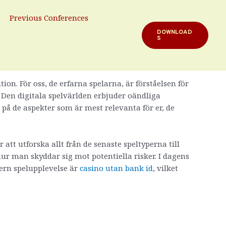
farna Spelare
Previous Conferences
DOWNLOAD
S
n. För oss, de erfarna spelarna, är förståelsen för
 Den digitala spelvärlden erbjuder oändliga
 på de aspekter som är mest relevanta för er, de
att utforska allt från de senaste speltyperna till
ur man skyddar sig mot potentiella risker. I dagens
dern spelupplevelse är
casino utan bank id
, vilket