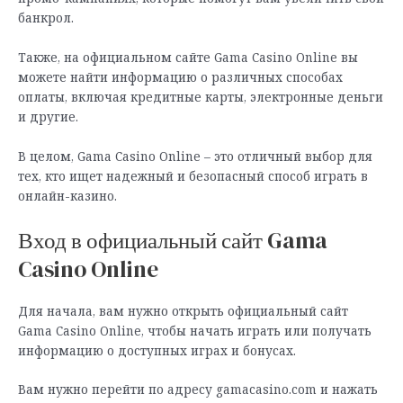
банкрол.
Также, на официальном сайте Gama Casino Online вы
можете найти информацию о различных способах
оплаты, включая кредитные карты, электронные деньги
и другие.
В целом, Gama Casino Online – это отличный выбор для
тех, кто ищет надежный и безопасный способ играть в
онлайн-казино.
Вход в официальный сайт Gama
Casino Online
Для начала, вам нужно открыть официальный сайт
Gama Casino Online, чтобы начать играть или получать
информацию о доступных играх и бонусах.
Вам нужно перейти по адресу gamacasino.com и нажать