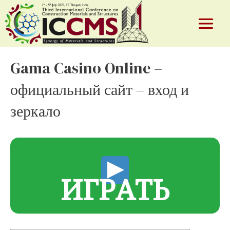
Gama Casino Online – официальный
Skip
to
сайт – вход и зеркало.929
content
Main
By
test
/
January 22, 2026
Menu
Gama Casino Online –
e
официальный сайт – вход и
зеркало
ИГРАТЬ