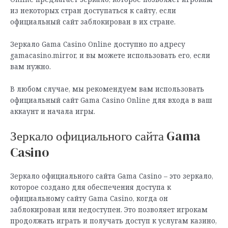
из некоторых стран доступаться к сайту, если
официальный сайт заблокирован в их стране.
Зеркало Gama Casino Online доступно по адресу
gamacasino.mirror, и вы можете использовать его, если
вам нужно.
В любом случае, мы рекомендуем вам использовать
официальный сайт Gama Casino Online для входа в ваш
аккаунт и начала игры.
Зеркало официального сайта Gama
Casino
Зеркало официального сайта Gama Casino – это зеркало,
которое создано для обеспечения доступа к
официальному сайту Gama Casino, когда он
заблокирован или недоступен. Это позволяет игрокам
продолжать играть и получать доступ к услугам казино,