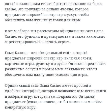
онлайн-казино, вам стоит обратить внимание на Gama
Casino. Это популярное онлайн-казино, которое
предлагает широкий спектр игр и услуг, чтобы
обеспечить вам лучшие условия для игры.
В этом обзоре мы рассмотрим официальный сайт Gama
Casino, его функции и преимущества, а также как можно
зарегистрироваться и начать играть.
Гама Казино – это официальный сайт, который
предлагает широкий спектр игр, включая слоты,
карточные игры, рулетку и другие. Он также предлагает
различные бонусы и программы лояльности, чтобы
обеспечить вам наилучшие условия для игры.
Официальный сайт Gama Casino имеет простой и
удобный интерфейс, который позволяет вам легко найти
и выбрать игру, которая вам понравится. Он также
предлагает функцию поиска, чтобы помочь вам найти
конкретную игру.