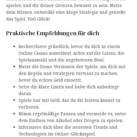
spielen und dir deiner Grenzen bewusst zu sein. Nutze
dein Wissen, entwickle eine kluge Strategie und genieße
das Spiel. Viel Glück!
Praktische Empfehlungen für dich
Recherchiere gründlich, bevor du dich in einem
Online Casino anmeldest. Achte auf die Lizenz, die
Spielauswahl und die angebotenen Boni.
Nutze die Demo-Versionen der Spiele, um dich mit
den Regeln und Strategien vertraut zu machen,
bevor du echtes Geld einsetzt.
Setze dir klare Limits und halte dich unbedingt
daran.
Spiele nur mit Geld, das du dir leisten kannst zu
verlieren.
Nimm regelmäßige Pausen und vermeide es, unter
dem Einfluss von Alkohol oder Drogen zu spielen.
Informiere dich über die neuesten Trends und
Technologien im Online-Glücksspiel.