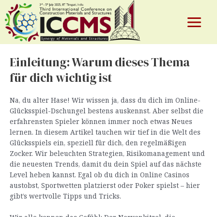
Glücksspiel-Geheimnisse: Was Profis
Skip
to
wissen müssen
content
Main
By
test
/
March 31, 2026
Menu
Einleitung: Warum dieses Thema
für dich wichtig ist
e
Na, du alter Hase! Wir wissen ja, dass du dich im Online-
Glücksspiel-Dschungel bestens auskennst. Aber selbst die
erfahrensten Spieler können immer noch etwas Neues
lernen. In diesem Artikel tauchen wir tief in die Welt des
Glücksspiels ein, speziell für dich, den regelmäßigen
Zocker. Wir beleuchten Strategien, Risikomanagement und
die neuesten Trends, damit du dein Spiel auf das nächste
Level heben kannst. Egal ob du dich in Online Casinos
austobst, Sportwetten platzierst oder Poker spielst – hier
gibt’s wertvolle Tipps und Tricks.