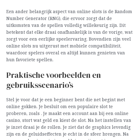
Een ander belangrijk aspect van online slots is de Random
Number Generator (RNG), die ervoor zorgt dat de
uitkomsten van de spellen volledig willekeurig zijn. Dit
betekent dat elke draai onafhankelijk is van de vorige, wat
zorgt voor een eerlijke speelervaring. Bovendien zijn veel
online slots nu uitgerust met mobiele compatibiliteit,
waardoor spelers overal en altijd kunnen genieten van
hun favoriete spellen.
Praktische voorbeelden en
gebruiksscenario’s
Stel je voor dat je een beginner bent die net begint met
online gokken. Je besluit om een populaire slot te
proberen, zoals . Je maakt een account aan bij een online
casino, stort wat geld en kiest de slot. Na het instellen van
je inzet draai je de rollen. Je ziet dat de graphics levendig
zijn en de geluidseffecten je echt in de sfeer brengen. Na