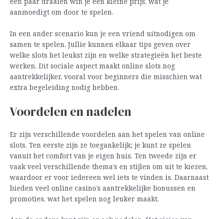
een paar draaien win je een kleine prijs, wat je
aanmoedigt om door te spelen.
In een ander scenario kun je een vriend uitnodigen om
samen te spelen. Jullie kunnen elkaar tips geven over
welke slots het leukst zijn en welke strategieën het beste
werken. Dit sociale aspect maakt online slots nog
aantrekkelijker, vooral voor beginners die misschien wat
extra begeleiding nodig hebben.
Voordelen en nadelen
Er zijn verschillende voordelen aan het spelen van online
slots. Ten eerste zijn ze toegankelijk; je kunt ze spelen
vanuit het comfort van je eigen huis. Ten tweede zijn er
vaak veel verschillende thema’s en stijlen om uit te kiezen,
waardoor er voor iedereen wel iets te vinden is. Daarnaast
bieden veel online casino’s aantrekkelijke bonussen en
promoties, wat het spelen nog leuker maakt.