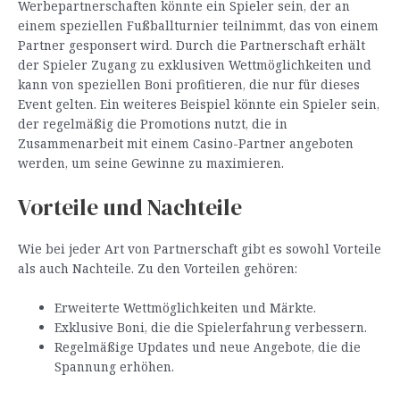
Werbepartnerschaften könnte ein Spieler sein, der an
einem speziellen Fußballturnier teilnimmt, das von einem
Partner gesponsert wird. Durch die Partnerschaft erhält
der Spieler Zugang zu exklusiven Wettmöglichkeiten und
kann von speziellen Boni profitieren, die nur für dieses
Event gelten. Ein weiteres Beispiel könnte ein Spieler sein,
der regelmäßig die Promotions nutzt, die in
Zusammenarbeit mit einem Casino-Partner angeboten
werden, um seine Gewinne zu maximieren.
Vorteile und Nachteile
Wie bei jeder Art von Partnerschaft gibt es sowohl Vorteile
als auch Nachteile. Zu den Vorteilen gehören:
Erweiterte Wettmöglichkeiten und Märkte.
Exklusive Boni, die die Spielerfahrung verbessern.
Regelmäßige Updates und neue Angebote, die die
Spannung erhöhen.