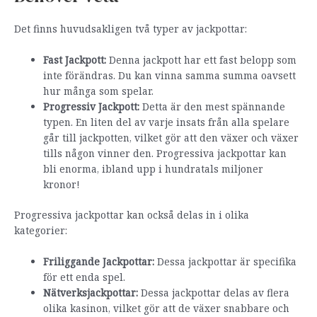
Det finns huvudsakligen två typer av jackpottar:
Fast Jackpott:
Denna jackpott har ett fast belopp som
inte förändras. Du kan vinna samma summa oavsett
hur många som spelar.
Progressiv Jackpott:
Detta är den mest spännande
typen. En liten del av varje insats från alla spelare
går till jackpotten, vilket gör att den växer och växer
tills någon vinner den. Progressiva jackpottar kan
bli enorma, ibland upp i hundratals miljoner
kronor!
Progressiva jackpottar kan också delas in i olika
kategorier:
Friliggande Jackpottar:
Dessa jackpottar är specifika
för ett enda spel.
Nätverksjackpottar:
Dessa jackpottar delas av flera
olika kasinon, vilket gör att de växer snabbare och