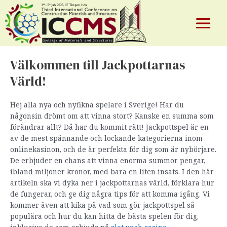
Jackpottjakten: En Nybörjarguide till
Skip
to
Spänningen med Jackpottspel
content
Main
By
test
/
February 15, 2026
Menu
Välkommen till Jackpottarnas
Värld!
e
Hej alla nya och nyfikna spelare i Sverige! Har du
någonsin drömt om att vinna stort? Kanske en summa som
förändrar allt? Då har du kommit rätt! Jackpottspel är en
av de mest spännande och lockande kategorierna inom
onlinekasinon, och de är perfekta för dig som är nybörjare.
De erbjuder en chans att vinna enorma summor pengar,
ibland miljoner kronor, med bara en liten insats. I den här
artikeln ska vi dyka ner i jackpottarnas värld, förklara hur
de fungerar, och ge dig några tips för att komma igång. Vi
kommer även att kika på vad som gör jackpottspel så
populära och hur du kan hitta de bästa spelen för dig,