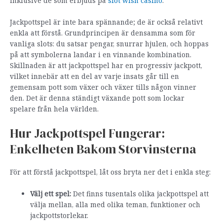
inklusive de som erbjuds på
slot wish casino
.
Jackpottspel är inte bara spännande; de är också relativt
enkla att förstå. Grundprincipen är densamma som för
vanliga slots: du satsar pengar, snurrar hjulen, och hoppas
på att symbolerna landar i en vinnande kombination.
Skillnaden är att jackpottspel har en progressiv jackpott,
vilket innebär att en del av varje insats går till en
gemensam pott som växer och växer tills någon vinner
den. Det är denna ständigt växande pott som lockar
spelare från hela världen.
Hur Jackpottspel Fungerar:
Enkelheten Bakom Storvinsterna
För att förstå jackpottspel, låt oss bryta ner det i enkla steg:
Välj ett spel:
Det finns tusentals olika jackpottspel att
välja mellan, alla med olika teman, funktioner och
jackpottstorlekar.