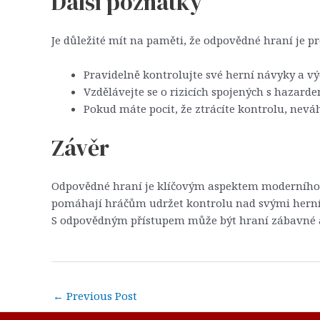
Další poznatky
Je důležité mít na paměti, že odpovědné hraní je pr
Pravidelně kontrolujte své herní návyky a vý
Vzdělávejte se o rizicích spojených s hazard
Pokud máte pocit, že ztrácíte kontrolu, nevá
Závěr
Odpovědné hraní je klíčovým aspektem moderního h
pomáhají hráčům udržet kontrolu nad svými herními 
S odpovědným přístupem může být hraní zábavné 
Post
←
Previous Post
navigation