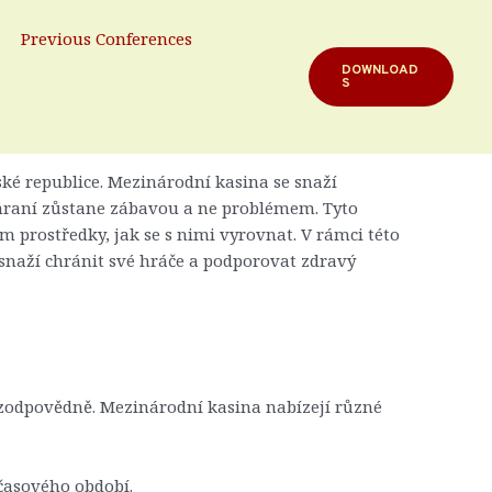
m hráčům
Previous Conferences
DOWNLOAD
S
é republice. Mezinárodní kasina se snaží
 hraní zůstane zábavou a ne problémem. Tyto
m prostředky, jak se s nimi vyrovnat. V rámci této
snaží chránit své hráče a podporovat zdravý
a zodpovědně. Mezinárodní kasina nabízejí různé
časového období.