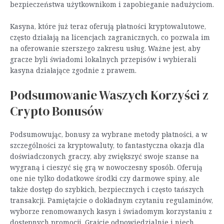
bezpieczeństwa użytkownikom i zapobieganie nadużyciom.
Kasyna, które już teraz oferują płatności kryptowalutowe,
często działają na licencjach zagranicznych, co pozwala im
na oferowanie szerszego zakresu usług. Ważne jest, aby
gracze byli świadomi lokalnych przepisów i wybierali
kasyna działające zgodnie z prawem.
Podsumowanie Waszych Korzyści z
Crypto Bonusów
Podsumowując, bonusy za wybrane metody płatności, a w
szczególności za kryptowaluty, to fantastyczna okazja dla
doświadczonych graczy, aby zwiększyć swoje szanse na
wygraną i cieszyć się grą w nowoczesny sposób. Oferują
one nie tylko dodatkowe środki czy darmowe spiny, ale
także dostęp do szybkich, bezpiecznych i często tańszych
transakcji. Pamiętajcie o dokładnym czytaniu regulaminów,
wyborze renomowanych kasyn i świadomym korzystaniu z
dostępnych promocji. Grajcie odpowiedzialnie i niech