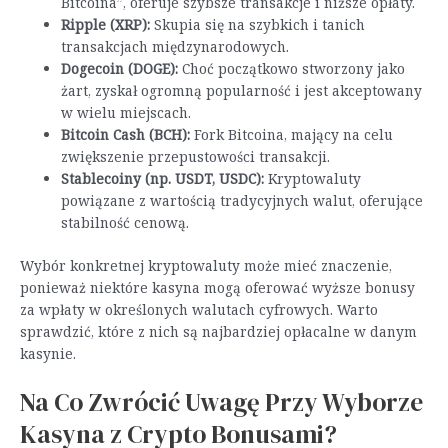
Bitcoina”, oferuje szybsze transakcje i niższe opłaty.
Ripple (XRP):
Skupia się na szybkich i tanich
transakcjach międzynarodowych.
Dogecoin (DOGE):
Choć początkowo stworzony jako
żart, zyskał ogromną popularność i jest akceptowany
w wielu miejscach.
Bitcoin Cash (BCH):
Fork Bitcoina, mający na celu
zwiększenie przepustowości transakcji.
Stablecoiny (np. USDT, USDC):
Kryptowaluty
powiązane z wartością tradycyjnych walut, oferujące
stabilność cenową.
Wybór konkretnej kryptowaluty może mieć znaczenie,
ponieważ niektóre kasyna mogą oferować wyższe bonusy
za wpłaty w określonych walutach cyfrowych. Warto
sprawdzić, które z nich są najbardziej opłacalne w danym
kasynie.
Na Co Zwrócić Uwagę Przy Wyborze
Kasyna z Crypto Bonusami?