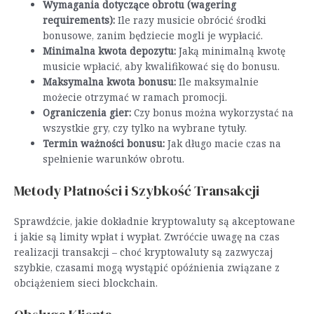
Wymagania dotyczące obrotu (wagering
requirements):
Ile razy musicie obrócić środki
bonusowe, zanim będziecie mogli je wypłacić.
Minimalna kwota depozytu:
Jaką minimalną kwotę
musicie wpłacić, aby kwalifikować się do bonusu.
Maksymalna kwota bonusu:
Ile maksymalnie
możecie otrzymać w ramach promocji.
Ograniczenia gier:
Czy bonus można wykorzystać na
wszystkie gry, czy tylko na wybrane tytuły.
Termin ważności bonusu:
Jak długo macie czas na
spełnienie warunków obrotu.
Metody Płatności i Szybkość Transakcji
Sprawdźcie, jakie dokładnie kryptowaluty są akceptowane
i jakie są limity wpłat i wypłat. Zwróćcie uwagę na czas
realizacji transakcji – choć kryptowaluty są zazwyczaj
szybkie, czasami mogą wystąpić opóźnienia związane z
obciążeniem sieci blockchain.