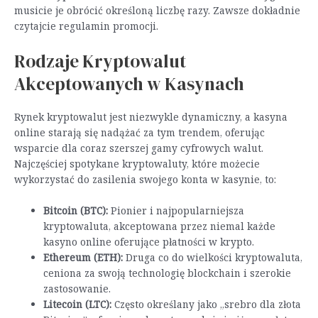
musicie je obrócić określoną liczbę razy. Zawsze dokładnie
czytajcie regulamin promocji.
Rodzaje Kryptowalut
Akceptowanych w Kasynach
Rynek kryptowalut jest niezwykle dynamiczny, a kasyna
online starają się nadążać za tym trendem, oferując
wsparcie dla coraz szerszej gamy cyfrowych walut.
Najczęściej spotykane kryptowaluty, które możecie
wykorzystać do zasilenia swojego konta w kasynie, to:
Bitcoin (BTC):
Pionier i najpopularniejsza
kryptowaluta, akceptowana przez niemal każde
kasyno online oferujące płatności w krypto.
Ethereum (ETH):
Druga co do wielkości kryptowaluta,
ceniona za swoją technologię blockchain i szerokie
zastosowanie.
Litecoin (LTC):
Często określany jako „srebro dla złota