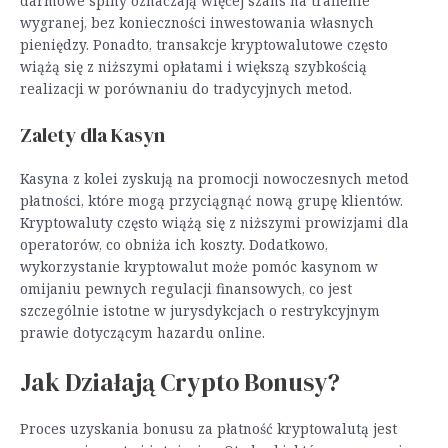
darmowe spiny oznaczają więcej szans na trafienie
wygranej, bez konieczności inwestowania własnych
pieniędzy. Ponadto, transakcje kryptowalutowe często
wiążą się z niższymi opłatami i większą szybkością
realizacji w porównaniu do tradycyjnych metod.
Zalety dla Kasyn
Kasyna z kolei zyskują na promocji nowoczesnych metod
płatności, które mogą przyciągnąć nową grupę klientów.
Kryptowaluty często wiążą się z niższymi prowizjami dla
operatorów, co obniża ich koszty. Dodatkowo,
wykorzystanie kryptowalut może pomóc kasynom w
omijaniu pewnych regulacji finansowych, co jest
szczególnie istotne w jurysdykcjach o restrykcyjnym
prawie dotyczącym hazardu online.
Jak Działają Crypto Bonusy?
Proces uzyskania bonusu za płatność kryptowalutą jest