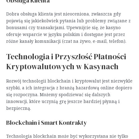
Obsługa Klienta
Dobra obsługa klienta jest nieoceniona, zwłaszcza gdy
pojawią się jakiekolwiek pytania lub problemy związane z
bonusami czy transakcjami. Upewnijcie się, że kasyno
oferuje wsparcie w języku polskim i dostępne jest przez
różne kanały komunikacji (czat na żywo, e-mail, telefon).
Technologia i Przyszłość Płatności
Kryptowalutowych w Kasynach
Rozwój technologii blockchain i kryptowalut jest niezwykle
szybki, a ich integracja z branżą hazardową online dopiero
się rozpoczyna. Możemy spodziewać się dalszych
innowacji, które uczynią grę jeszcze bardziej płynną i
bezpieczną.
Blockchain i Smart Kontrakty
Technologia blockchain może być wykorzystana nie tylko