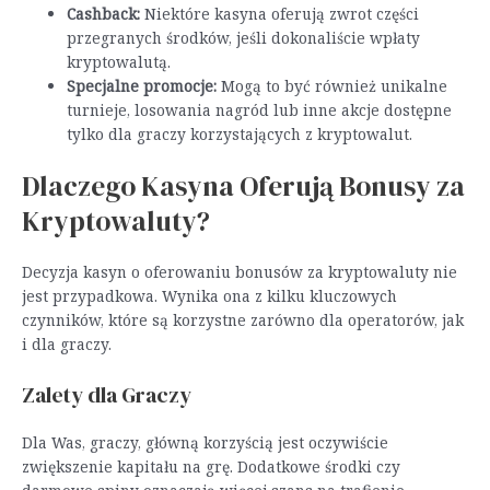
Cashback:
Niektóre kasyna oferują zwrot części
przegranych środków, jeśli dokonaliście wpłaty
kryptowalutą.
Specjalne promocje:
Mogą to być również unikalne
turnieje, losowania nagród lub inne akcje dostępne
tylko dla graczy korzystających z kryptowalut.
Dlaczego Kasyna Oferują Bonusy za
Kryptowaluty?
Decyzja kasyn o oferowaniu bonusów za kryptowaluty nie
jest przypadkowa. Wynika ona z kilku kluczowych
czynników, które są korzystne zarówno dla operatorów, jak
i dla graczy.
Zalety dla Graczy
Dla Was, graczy, główną korzyścią jest oczywiście
zwiększenie kapitału na grę. Dodatkowe środki czy