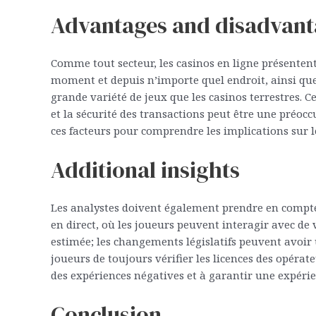
Advantages and disadvant
Comme tout secteur, les casinos en ligne présenten
moment et depuis n’importe quel endroit, ainsi que l
grande variété de jeux que les casinos terrestres. 
et la sécurité des transactions peut être une préoccu
ces facteurs pour comprendre les implications sur 
Additional insights
Les analystes doivent également prendre en compte 
en direct, où les joueurs peuvent interagir avec de
estimée; les changements législatifs peuvent avoir
joueurs de toujours vérifier les licences des opérate
des expériences négatives et à garantir une expérie
Conclusion