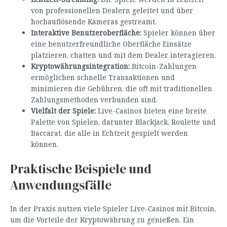
von professionellen Dealern geleitet und über
hochauflösende Kameras gestreamt.
Interaktive Benutzeroberfläche:
Spieler können über
eine benutzerfreundliche Oberfläche Einsätze
platzieren, chatten und mit dem Dealer interagieren.
Kryptowährungsintegration:
Bitcoin-Zahlungen
ermöglichen schnelle Transaktionen und
minimieren die Gebühren, die oft mit traditionellen
Zahlungsmethoden verbunden sind.
Vielfalt der Spiele:
Live-Casinos bieten eine breite
Palette von Spielen, darunter Blackjack, Roulette und
Baccarat, die alle in Echtzeit gespielt werden
können.
Praktische Beispiele und
Anwendungsfälle
In der Praxis nutzen viele Spieler Live-Casinos mit Bitcoin,
um die Vorteile der Kryptowährung zu genießen. Ein