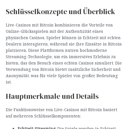
Schlüsselkonzepte und Überblick
Live-Casinos mit Bitcoin kombinieren die Vorteile von
Online-Glücksspielen mit der Authentizität eines
physischen Casinos. Spieler können in Echtzeit mit echten
Dealern interagieren, während sie ihre Einsätze in Bitcoin
platzieren. Diese Plattformen nutzen hochmoderne
Streaming-Technologie, um ein immersives Erlebnis zu
bieten, das den Besuch eines echten Casinos simuliert. Die
Verwendung von Bitcoin bietet zusätzliche Sicherheit und
Anonymität, was für viele Spieler von großer Bedeutung
ist.
Hauptmerkmale und Details
Die Funktionsweise von Live-Casinos mit Bitcoin basiert
auf mehreren Schlüsselkomponenten:
Echtzeit-Streaming:
Die Spiele werden in Echtzeit