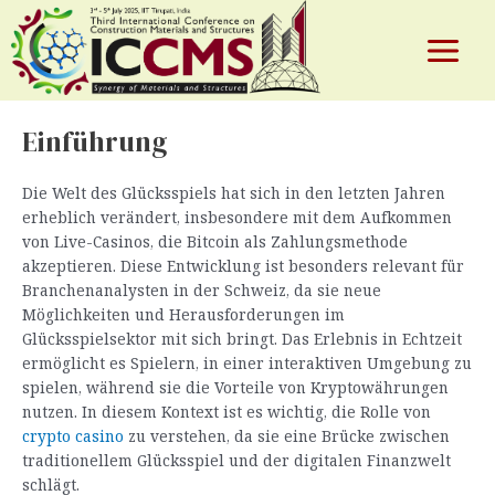
Live-Casino mit Bitcoin: Das Erlebnis
Skip
to
in Echtzeit
content
Main
By
test
/
June 15, 2026
Menu
Einführung
e
Die Welt des Glücksspiels hat sich in den letzten Jahren
erheblich verändert, insbesondere mit dem Aufkommen
von Live-Casinos, die Bitcoin als Zahlungsmethode
akzeptieren. Diese Entwicklung ist besonders relevant für
Branchenanalysten in der Schweiz, da sie neue
Möglichkeiten und Herausforderungen im
Glücksspielsektor mit sich bringt. Das Erlebnis in Echtzeit
ermöglicht es Spielern, in einer interaktiven Umgebung zu
spielen, während sie die Vorteile von Kryptowährungen
nutzen. In diesem Kontext ist es wichtig, die Rolle von
crypto casino
zu verstehen, da sie eine Brücke zwischen
traditionellem Glücksspiel und der digitalen Finanzwelt
schlägt.