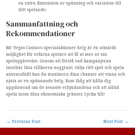
en extra dimension av spänning och variation till
ditt spelande.
Sammanfattning och
Rekommendationer
Mr Vegas Casino’s specialaktioner helg är en utmärkt
möjlighet för erfarna spelare att få ut mer av sin
spelupplevelse. Genom att förstå vad kampanjerna
innebär, läsa villkoren noggrant, välja rätt spel och spela
ansvarsfullt kan du maximera dina chanser att vinna och
njuta av en spännande helg. Kom ihåg att hålla dig
uppdaterad om de senaste erbjudandena och att alltid
spela inom dina ekonomiska gränser. Lycka till!
Post
←
Previous Post
Next Post
→
navigation