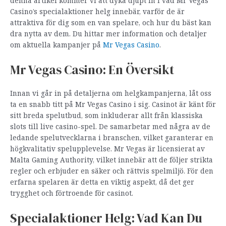
denna artikel kommer vi att dyka djupt in i vad Mr Vegas
Casino’s specialaktioner helg innebär, varför de är
attraktiva för dig som en van spelare, och hur du bäst kan
dra nytta av dem. Du hittar mer information och detaljer
om aktuella kampanjer på
Mr Vegas Casino
.
Mr Vegas Casino: En Översikt
Innan vi går in på detaljerna om helgkampanjerna, låt oss
ta en snabb titt på Mr Vegas Casino i sig. Casinot är känt för
sitt breda spelutbud, som inkluderar allt från klassiska
slots till live casino-spel. De samarbetar med några av de
ledande spelutvecklarna i branschen, vilket garanterar en
högkvalitativ spelupplevelse. Mr Vegas är licensierat av
Malta Gaming Authority, vilket innebär att de följer strikta
regler och erbjuder en säker och rättvis spelmiljö. För den
erfarna spelaren är detta en viktig aspekt, då det ger
trygghet och förtroende för casinot.
Specialaktioner Helg: Vad Kan Du