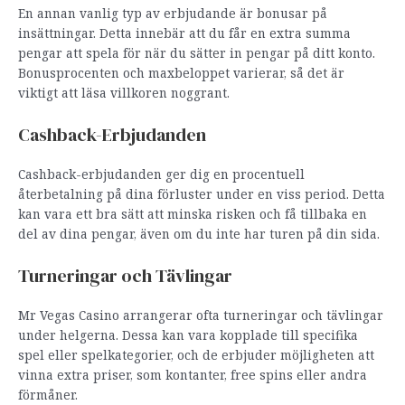
En annan vanlig typ av erbjudande är bonusar på
insättningar. Detta innebär att du får en extra summa
pengar att spela för när du sätter in pengar på ditt konto.
Bonusprocenten och maxbeloppet varierar, så det är
viktigt att läsa villkoren noggrant.
Cashback-Erbjudanden
Cashback-erbjudanden ger dig en procentuell
återbetalning på dina förluster under en viss period. Detta
kan vara ett bra sätt att minska risken och få tillbaka en
del av dina pengar, även om du inte har turen på din sida.
Turneringar och Tävlingar
Mr Vegas Casino arrangerar ofta turneringar och tävlingar
under helgerna. Dessa kan vara kopplade till specifika
spel eller spelkategorier, och de erbjuder möjligheten att
vinna extra priser, som kontanter, free spins eller andra
förmåner.