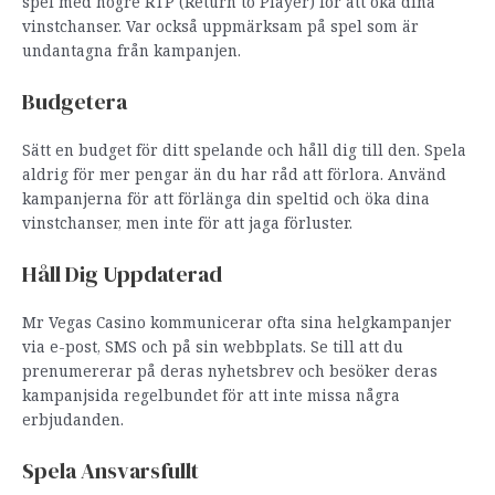
spel med högre RTP (Return to Player) för att öka dina
vinstchanser. Var också uppmärksam på spel som är
undantagna från kampanjen.
Budgetera
Sätt en budget för ditt spelande och håll dig till den. Spela
aldrig för mer pengar än du har råd att förlora. Använd
kampanjerna för att förlänga din speltid och öka dina
vinstchanser, men inte för att jaga förluster.
Håll Dig Uppdaterad
Mr Vegas Casino kommunicerar ofta sina helgkampanjer
via e-post, SMS och på sin webbplats. Se till att du
prenumererar på deras nyhetsbrev och besöker deras
kampanjsida regelbundet för att inte missa några
erbjudanden.
Spela Ansvarsfullt