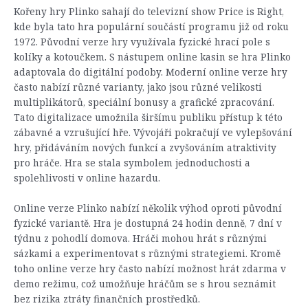
Kořeny hry Plinko sahají do televizní show Price is Right,
kde byla tato hra populární součástí programu již od roku
1972. Původní verze hry využívala fyzické hrací pole s
kolíky a kotoučkem. S nástupem online kasin se hra Plinko
adaptovala do digitální podoby. Moderní online verze hry
často nabízí různé varianty, jako jsou různé velikosti
multiplikátorů, speciální bonusy a grafické zpracování.
Tato digitalizace umožnila širšímu publiku přístup k této
zábavné a vzrušující hře. Vývojáři pokračují ve vylepšování
hry, přidáváním nových funkcí a zvyšováním atraktivity
pro hráče. Hra se stala symbolem jednoduchosti a
spolehlivosti v online hazardu.
Online verze Plinko nabízí několik výhod oproti původní
fyzické variantě. Hra je dostupná 24 hodin denně, 7 dní v
týdnu z pohodlí domova. Hráči mohou hrát s různými
sázkami a experimentovat s různými strategiemi. Kromě
toho online verze hry často nabízí možnost hrát zdarma v
demo režimu, což umožňuje hráčům se s hrou seznámit
bez rizika ztráty finančních prostředků.