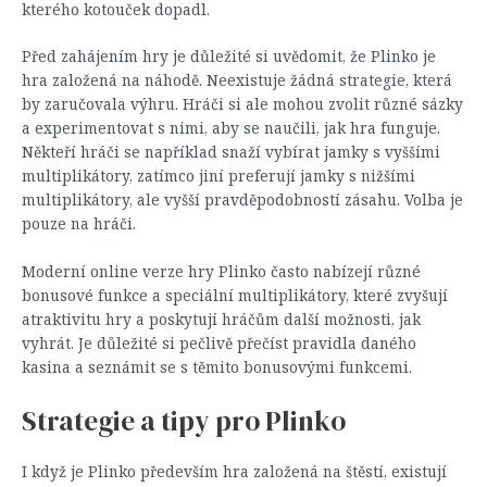
kterého kotouček dopadl.
Před zahájením hry je důležité si uvědomit, že Plinko je
hra založená na náhodě. Neexistuje žádná strategie, která
by zaručovala výhru. Hráči si ale mohou zvolit různé sázky
a experimentovat s nimi, aby se naučili, jak hra funguje.
Někteří hráči se například snaží vybírat jamky s vyššími
multiplikátory, zatímco jiní preferují jamky s nižšími
multiplikátory, ale vyšší pravděpodobností zásahu. Volba je
pouze na hráči.
Moderní online verze hry Plinko často nabízejí různé
bonusové funkce a speciální multiplikátory, které zvyšují
atraktivitu hry a poskytují hráčům další možnosti, jak
vyhrát. Je důležité si pečlivě přečíst pravidla daného
kasina a seznámit se s těmito bonusovými funkcemi.
Strategie a tipy pro Plinko
I když je Plinko především hra založená na štěstí, existují