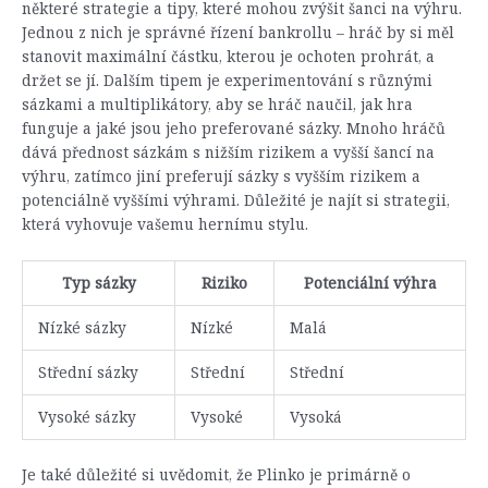
některé strategie a tipy, které mohou zvýšit šanci na výhru.
Jednou z nich je správné řízení bankrollu – hráč by si měl
stanovit maximální částku, kterou je ochoten prohrát, a
držet se jí. Dalším tipem je experimentování s různými
sázkami a multiplikátory, aby se hráč naučil, jak hra
funguje a jaké jsou jeho preferované sázky. Mnoho hráčů
dává přednost sázkám s nižším rizikem a vyšší šancí na
výhru, zatímco jiní preferují sázky s vyšším rizikem a
potenciálně vyššími výhrami. Důležité je najít si strategii,
která vyhovuje vašemu hernímu stylu.
Typ sázky
Riziko
Potenciální výhra
Nízké sázky
Nízké
Malá
Střední sázky
Střední
Střední
Vysoké sázky
Vysoké
Vysoká
Je také důležité si uvědomit, že Plinko je primárně o