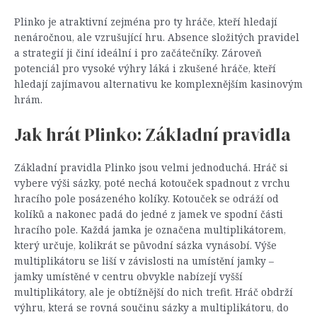
Plinko je atraktivní zejména pro ty hráče, kteří hledají
nenáročnou, ale vzrušující hru. Absence složitých pravidel
a strategií ji činí ideální i pro začátečníky. Zároveň
potenciál pro vysoké výhry láká i zkušené hráče, kteří
hledají zajímavou alternativu ke komplexnějším kasinovým
hrám.
Jak hrát Plinko: Základní pravidla
Základní pravidla Plinko jsou velmi jednoduchá. Hráč si
vybere výši sázky, poté nechá kotouček spadnout z vrchu
hracího pole posázeného kolíky. Kotouček se odráží od
kolíků a nakonec padá do jedné z jamek ve spodní části
hracího pole. Každá jamka je označena multiplikátorem,
který určuje, kolikrát se původní sázka vynásobí. Výše
multiplikátoru se liší v závislosti na umístění jamky –
jamky umístěné v centru obvykle nabízejí vyšší
multiplikátory, ale je obtížnější do nich trefit. Hráč obdrží
výhru, která se rovná součinu sázky a multiplikátoru, do