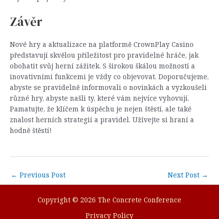
Závěr
Nové hry a aktualizace na platformě CrownPlay Casino
představují skvělou příležitost pro pravidelné hráče, jak
obohatit svůj herní zážitek. S širokou škálou možností a
inovativními funkcemi je vždy co objevovat. Doporučujeme,
abyste se pravidelně informovali o novinkách a vyzkoušeli
různé hry, abyste našli ty, které vám nejvíce vyhovují.
Pamatujte, že klíčem k úspěchu je nejen štěstí, ale také
znalost herních strategií a pravidel. Užívejte si hraní a
hodně štěstí!
Post
←
Previous Post
Next Post
→
navigation
Copyright © 2026 The Concrete Conference
Privacy Policy