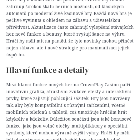
zahrnují širokou škálu herních možností, od klasických
automatů po moderní živé kasinové hry. Každá nová hra je
pečlivě vyvinuta s ohledem na zábavu a uživatelskou
přívětivost. Aktualizace často zahrnují vylepšení stávajících
her, nové funkce a bonusy, které zvyšují šance na výhru.
Hráči by měli mít na paměti, že tyto novinky mohou přinést
nejen zábavu, ale i nové strategie pro maximalizaci jejich
úspěchu.
Hlavní funkce a detaily
Mezi hlavní funkce nových her na CrownPlay Casino patří
inovativní grafika, atraktivní zvukové efekty a interaktivní
prvky, které zajišťují pohlcující zážitek. Hry jsou navrženy
tak, aby byly kompatibilní s různými zařízeními, včetně
mobilních telefonů a tabletů, což umožňuje hráčům hrát
kdykoliv a kdekoliv. Důležitou součástí jsou také bonusové
funkce, jako jsou volné otočky, multiplikátory a speciální
symboly, které mohou výrazně zvýšit výhry. Hráči by měli
být obeznámeni s pravidly každé hry, aby mohli plně