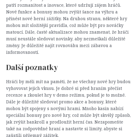
patří rozmanitost a inovace, které udržují zájem hráčů.
Nové funkce a bonusy mohou zvýšit šance na výhru a
přinést nové herní zážitky. Na druhou stranu, některé hry
mohou mít složitější pravidla, což může být pro nováčky
matoucí. Dále, časté aktualizace mohou znamenat, že hráči
musí neustále sledovat novinky, aby nezmeškali důležité
změny. Je důležité najít rovnováhu mezi zábavou a
informovaností.
Další poznatky
Hráči by měli mít na paměti, že ne všechny nové hry budou
vyhovovat jejich vkusu. Je dobré si před hraním přečíst
recenze a zkoušet hry v demo režimu, pokud je to možné.
Dále je důležité sledovat promo akce a bonusy, které
mohou být spojeny s novými hrami. Mnoho kasin nabízí
speciální bonusy pro nové hry, což může být skvělý způsob,
jak zvýšit bankroll a prodloužit herní čas. Nezapomeňte
také na zodpovědné hraní a nastavte si limity, abyste si
zajistili příjemný zážitek.