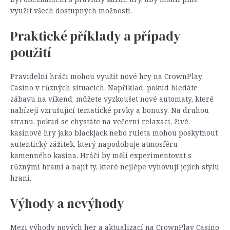
využít všech dostupných možností.
Praktické příklady a případy
použití
Pravidelní hráči mohou využít nové hry na CrownPlay
Casino v různých situacích. Například, pokud hledáte
zábavu na víkend, můžete vyzkoušet nové automaty, které
nabízejí vzrušující tematické prvky a bonusy. Na druhou
stranu, pokud se chystáte na večerní relaxaci, živé
kasinové hry jako blackjack nebo ruleta mohou poskytnout
autentický zážitek, který napodobuje atmosféru
kamenného kasina. Hráči by měli experimentovat s
různými hrami a najít ty, které nejlépe vyhovují jejich stylu
hraní.
Výhody a nevýhody
Mezi výhody nových her a aktualizací na CrownPlay Casino