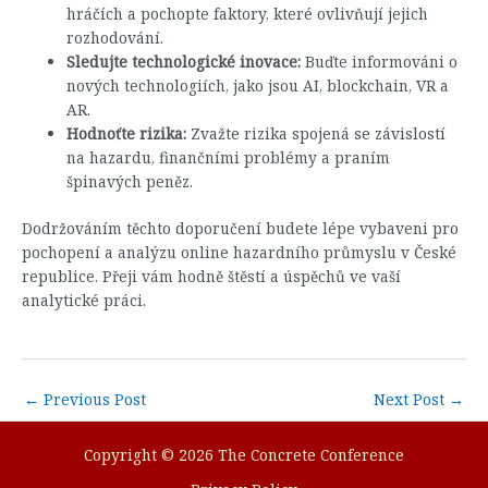
hráčích a pochopte faktory, které ovlivňují jejich
rozhodování.
Sledujte technologické inovace:
Buďte informováni o
nových technologiích, jako jsou AI, blockchain, VR a
AR.
Hodnoťte rizika:
Zvažte rizika spojená se závislostí
na hazardu, finančními problémy a praním
špinavých peněz.
Dodržováním těchto doporučení budete lépe vybaveni pro
pochopení a analýzu online hazardního průmyslu v České
republice. Přeji vám hodně štěstí a úspěchů ve vaší
analytické práci.
Post
←
Previous Post
Next Post
→
navigation
Copyright © 2026 The Concrete Conference