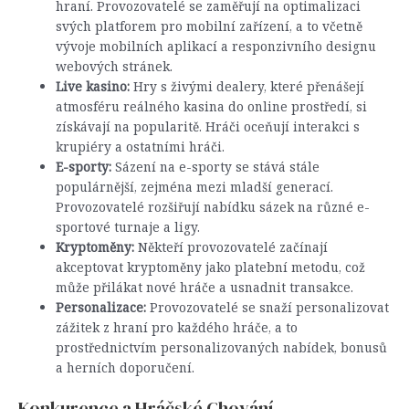
hraní. Provozovatelé se zaměřují na optimalizaci
svých platforem pro mobilní zařízení, a to včetně
vývoje mobilních aplikací a responzivního designu
webových stránek.
Live kasino:
Hry s živými dealery, které přenášejí
atmosféru reálného kasina do online prostředí, si
získávají na popularitě. Hráči oceňují interakci s
krupiéry a ostatními hráči.
E-sporty:
Sázení na e-sporty se stává stále
populárnější, zejména mezi mladší generací.
Provozovatelé rozšiřují nabídku sázek na různé e-
sportové turnaje a ligy.
Kryptoměny:
Někteří provozovatelé začínají
akceptovat kryptoměny jako platební metodu, což
může přilákat nové hráče a usnadnit transakce.
Personalizace:
Provozovatelé se snaží personalizovat
zážitek z hraní pro každého hráče, a to
prostřednictvím personalizovaných nabídek, bonusů
a herních doporučení.
Konkurence a Hráčské Chování