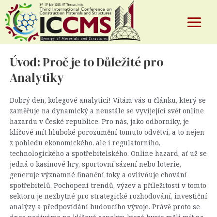
Online Herní Průmysl v České
Skip
to
Republice: Co Potřebujete Vědět
content
Main
By
test
/
April 1, 2026
Menu
Úvod: Proč je to Důležité pro
Analytiky
e
Dobrý den, kolegové analytici! Vítám vás u článku, který se
zaměřuje na dynamický a neustále se vyvíjející svět online
hazardu v České republice. Pro nás, jako odborníky, je
klíčové mít hluboké porozumění tomuto odvětví, a to nejen
z pohledu ekonomického, ale i regulatorního,
technologického a spotřebitelského. Online hazard, ať už se
jedná o kasinové hry, sportovní sázení nebo loterie,
generuje významné finanční toky a ovlivňuje chování
spotřebitelů. Pochopení trendů, výzev a příležitostí v tomto
sektoru je nezbytné pro strategické rozhodování, investiční
analýzy a předpovídání budoucího vývoje. Právě proto se