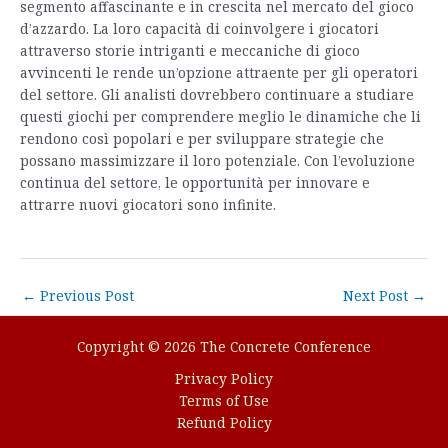
segmento affascinante e in crescita nel mercato del gioco
d’azzardo. La loro capacità di coinvolgere i giocatori
attraverso storie intriganti e meccaniche di gioco
avvincenti le rende un’opzione attraente per gli operatori
del settore. Gli analisti dovrebbero continuare a studiare
questi giochi per comprendere meglio le dinamiche che li
rendono così popolari e per sviluppare strategie che
possano massimizzare il loro potenziale. Con l’evoluzione
continua del settore, le opportunità per innovare e
attrarre nuovi giocatori sono infinite.
Post
←
Previous Post
Next Post
→
navigation
Copyright © 2026 The Concrete Conference
Privacy Policy
Terms of Use
Refund Policy