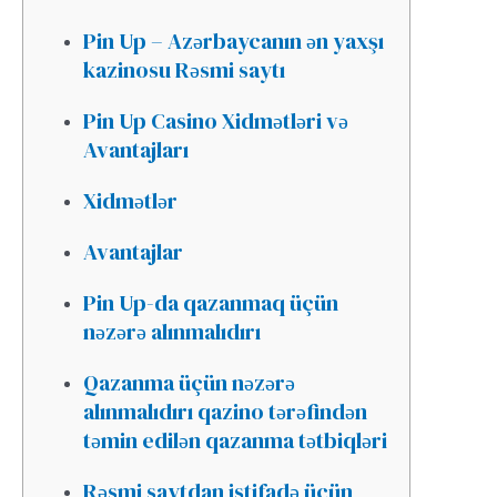
Pin Up – Azərbaycanın ən yaxşı
kazinosu Rəsmi saytı
Pin Up Casino Xidmətləri və
Avantajları
Xidmətlər
Avantajlar
Pin Up-da qazanmaq üçün
nəzərə alınmalıdırı
Qazanma üçün nəzərə
alınmalıdırı qazino tərəfindən
təmin edilən qazanma tətbiqləri
Rəsmi saytdan istifadə üçün