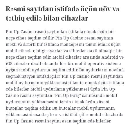
Rəsmi saytdan istifadə üçün növ və
tətbiq edilə bilən cihazlar
Pin Up Casino rəsmi saytından istifadə etmək üçün bir
neçə cihaz təqdim edilir. Pin Up Casino rəsmi saytının
məxfi və səfərli bir istifadə məntəqəsini təmin etmək üçün
mobil cihazlar, bilgisayarlar və tabletlər daxil olmaqla bir
neçə cihaz təqdim edir. Mobil cihazlar arasında Android və
iOS cihazlar daxil olmaqla hər bir mobil operativ sistemə
uyğun mobil uydurma təqdim edilir. Bu uydurların növünü
seçmək istəyən istifadəçilər, Pin Up Casino rəsmi saytından
mobil uydurmanın yüklənməsini təmin etmək üçün istifadə
edə bilərlər. Mobil uydurların yüklənməsi üçün Pin Up
Casino rəsmi saytından “Pin Up Giriş” səhifəsində mobil
uydurmanın yüklənməsini təmin etmək üçün xüsusi
butonlar təqdim edilir. Bu butonlar mobil uydurmanın
yüklənməsini asanlaşdırır və istifadəçilər mobil cihazlarda
Pin Up Casino rəsmi saytını asan təqdim edə bilərlər.