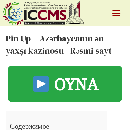
Pin Up – Azrbaycann n yax kazinosu
Skip
to
Rsmi sayt.1045 (2)
content
Main
By
test
/
January 22, 2026
Menu
Pin Up – Azərbaycanın ən
e
yaxşı kazinosu | Rəsmi sayt
OYNA
Содержимое