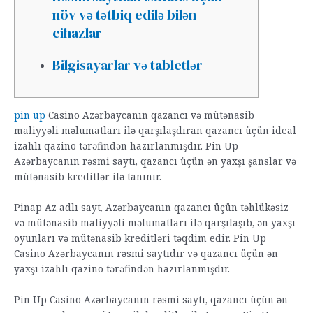
növ və tətbiq edilə bilən
cihazlar
Bilgisayarlar və tabletlər
pin up
Casino Azərbaycanın qazancı və mütənasib
maliyyəli məlumatları ilə qarşılaşdıran qazancı üçün ideal
izahlı qazino tərəfindən hazırlanmışdır. Pin Up
Azərbaycanın rəsmi saytı, qazancı üçün ən yaxşı şanslar və
mütənasib kreditlər ilə tanınır.
Pinap Az adlı sayt, Azərbaycanın qazancı üçün təhlükəsiz
və mütənasib maliyyəli məlumatları ilə qarşılaşıb, ən yaxşı
oyunları və mütənasib kreditləri təqdim edir. Pin Up
Casino Azərbaycanın rəsmi saytıdır və qazancı üçün ən
yaxşı izahlı qazino tərəfindən hazırlanmışdır.
Pin Up Casino Azərbaycanın rəsmi saytı, qazancı üçün ən