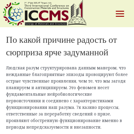
По какой причине радость от сюрприза
Skip
to
ярче задуманной
content
Main
By
test
/
December 31, 2025
Menu
По какой причине радость от
e
сюрприза ярче задуманной
Людская разум структурирована данным манером, что
нежданные благоприятные эпизоды провоцируют более
острые чувственные проявления, чем те, что мы загодя
планируем и антиципируем. Это феномен несет
фундаментальные нейробиологические
первоисточники и соединено с характеристиками
функционирования наш разума. 7к казино процессы,
ответственные за переработку сведений о призе,
проявляют обостренную функционирование именно в
периоды непредсказуемости и внезапности.