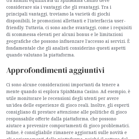
Un’analisi equilibrata di SpinMama Casino deve
considerare sia i vantaggi che gli svantaggi. Tra i
principali vantaggi, troviamo la varietà di giochi
disponibili, le promozioni allettanti e l’interfaccia user-
friendly. Tuttavia, ci sono anche svantaggi, come i requisiti
di scommessa elevati per alcuni bonus e le limitazioni
geografiche che possono influenzare l’accesso ai servizi. È
fondamentale che gli analisti considerino questi aspetti
quando valutano la piattaforma.
Approfondimenti aggiuntivi
Ci sono alcune considerazioni importanti da tenere a
mente quando si esplora SpinMama Casino. Ad esempio, è
utile monitorare le recensioni degli utenti per avere
un’idea delle esperienze di gioco reali. Inoltre, gli esperti
consigliano di prestare attenzione alle politiche di gioco
responsabile offerte dalla piattaforma, che possono
aiutare a prevenire comportamenti di gioco problematici.
Infine, è consigliabile rimanere aggiornati sulle novità e