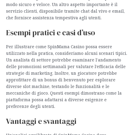
modo sicuro e veloce. Un altro aspetto importante è il
servizio clienti, disponibile tramite chat dal vivo e email,
che fornisce assistenza tempestiva agli utenti.
Esempi pratici e casi d’uso
Per illustrare come SpinMama Casino possa essere
utilizzato nella pratica, consideriamo alcuni scenari tipici.
Un analista di settore potrebbe esaminare l’andamento
delle promozioni settimanali per valutare l’efficacia delle
strategie di marketing. Inoltre, un giocatore potrebbe
approfittare di un bonus di benvenuto per esplorare
diverse slot machine, testando le funzionalità e le
meccaniche di gioco. Questi esempi dimostrano come la
piattaforma possa adattarsi a diverse esigenze e
preferenze degli utenti.
Vantaggi e svantaggi