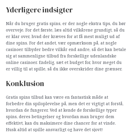
Yderligere indsigter
Når du bruger gratis spins, er der nogle ekstra tips, du bør
overveje. For det første, læs altid vilkårene grundigt, så du
er klar over, hvad der kræves for at få mest muligt ud af
dine spins. For det andet, vær opmærksom på, at nogle
casinoer tilbyder bedre vilkår end andre, så det kan betale
sig at sammenligne tilbud fra forskellige udenlandske
online casinoer. Endelig, sæt et budget for, hvor meget du
er villig til at spille, så du ikke overskrider dine grænser.
Konklusion
Gratis spins tilbud kan være en fantastisk måde at
forbedre din spiloplevelse på, men det er vigtigt at forstå,
hvordan de fungerer. Ved at kende de forskellige typer
spins, deres betingelser og hvordan man bruger dem
effektivt, kan du maksimere dine chancer for at vinde.
Husk altid at spille ansvarligt og have det sjovt!