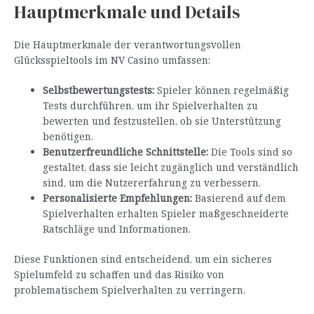
Hauptmerkmale und Details
Die Hauptmerkmale der verantwortungsvollen
Glücksspieltools im NV Casino umfassen:
Selbstbewertungstests:
Spieler können regelmäßig
Tests durchführen, um ihr Spielverhalten zu
bewerten und festzustellen, ob sie Unterstützung
benötigen.
Benutzerfreundliche Schnittstelle:
Die Tools sind so
gestaltet, dass sie leicht zugänglich und verständlich
sind, um die Nutzererfahrung zu verbessern.
Personalisierte Empfehlungen:
Basierend auf dem
Spielverhalten erhalten Spieler maßgeschneiderte
Ratschläge und Informationen.
Diese Funktionen sind entscheidend, um ein sicheres
Spielumfeld zu schaffen und das Risiko von
problematischem Spielverhalten zu verringern.