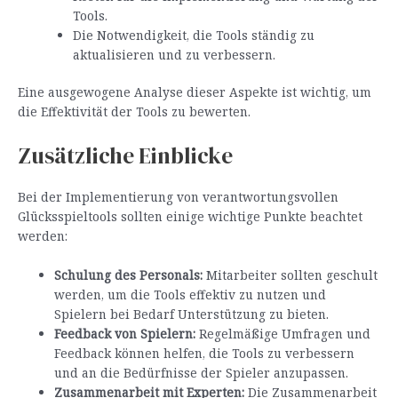
Tools.
Die Notwendigkeit, die Tools ständig zu
aktualisieren und zu verbessern.
Eine ausgewogene Analyse dieser Aspekte ist wichtig, um
die Effektivität der Tools zu bewerten.
Zusätzliche Einblicke
Bei der Implementierung von verantwortungsvollen
Glücksspieltools sollten einige wichtige Punkte beachtet
werden:
Schulung des Personals:
Mitarbeiter sollten geschult
werden, um die Tools effektiv zu nutzen und
Spielern bei Bedarf Unterstützung zu bieten.
Feedback von Spielern:
Regelmäßige Umfragen und
Feedback können helfen, die Tools zu verbessern
und an die Bedürfnisse der Spieler anzupassen.
Zusammenarbeit mit Experten:
Die Zusammenarbeit