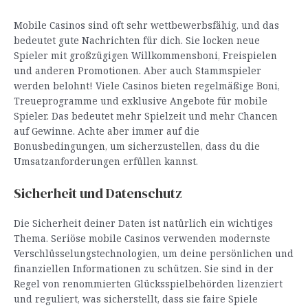
Mobile Casinos sind oft sehr wettbewerbsfähig, und das
bedeutet gute Nachrichten für dich. Sie locken neue
Spieler mit großzügigen Willkommensboni, Freispielen
und anderen Promotionen. Aber auch Stammspieler
werden belohnt! Viele Casinos bieten regelmäßige Boni,
Treueprogramme und exklusive Angebote für mobile
Spieler. Das bedeutet mehr Spielzeit und mehr Chancen
auf Gewinne. Achte aber immer auf die
Bonusbedingungen, um sicherzustellen, dass du die
Umsatzanforderungen erfüllen kannst.
Sicherheit und Datenschutz
Die Sicherheit deiner Daten ist natürlich ein wichtiges
Thema. Seriöse mobile Casinos verwenden modernste
Verschlüsselungstechnologien, um deine persönlichen und
finanziellen Informationen zu schützen. Sie sind in der
Regel von renommierten Glücksspielbehörden lizenziert
und reguliert, was sicherstellt, dass sie faire Spiele