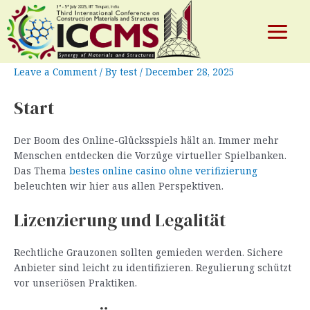
Bestes Online Casino Ohne
Skip
to
Verifizierung – Vergleich und
content
Main
Empfehlungen (Guide 122)
Menu
Leave a Comment
/ By
test
/
December 28, 2025
Start
e
Der Boom des Online-Glücksspiels hält an. Immer mehr
Menschen entdecken die Vorzüge virtueller Spielbanken.
Das Thema
bestes online casino ohne verifizierung
beleuchten wir hier aus allen Perspektiven.
Lizenzierung und Legalität
Rechtliche Grauzonen sollten gemieden werden. Sichere
Anbieter sind leicht zu identifizieren. Regulierung schützt
vor unseriösen Praktiken.