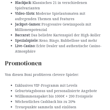
Blackjack:
Klassisches 21 in verschiedenen
Spielvarianten
Video-Slots:
Moderne Spielautomaten mit
aufregenden Themen und Features
Jackpot-Games:
Progressive Gewinnpools mit
Millionenpotenzial
Baccarat:
Das beliebte Kartenspiel der High-Roller
Spezialspiele:
Keno, Bingo, Rubbellose und mehr
Live-Casino:
Echte Dealer und authentische Casino-
Atmosphäre
Promotionen
Von diesen Boni profitieren clevere Spieler:
Exklusives VIP-Programm mit Levels
Geburtstagsbonus und personalisierte Angebote
Willkommenspaket bis 1000€ + 200 Freispiele
Wöchentliches Cashback bis zu 20%
Treuepunkte sammeln und einlösen