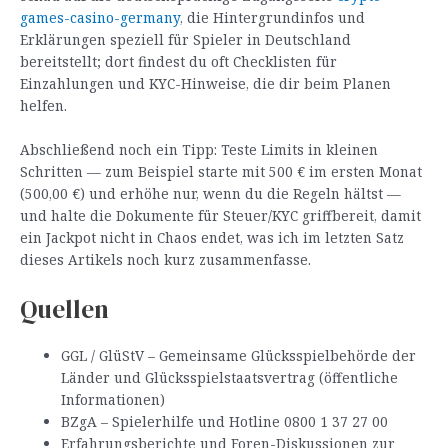
games-casino-germany
, die Hintergrundinfos und
Erklärungen speziell für Spieler in Deutschland
bereitstellt; dort findest du oft Checklisten für
Einzahlungen und KYC-Hinweise, die dir beim Planen
helfen.
Abschließend noch ein Tipp: Teste Limits in kleinen
Schritten — zum Beispiel starte mit 500 € im ersten Monat
(500,00 €) und erhöhe nur, wenn du die Regeln hältst —
und halte die Dokumente für Steuer/KYC griffbereit, damit
ein Jackpot nicht in Chaos endet, was ich im letzten Satz
dieses Artikels noch kurz zusammenfasse.
Quellen
GGL / GlüStV – Gemeinsame Glücksspielbehörde der
Länder und Glücksspielstaatsvertrag (öffentliche
Informationen)
BZgA – Spielerhilfe und Hotline 0800 1 37 27 00
Erfahrungsberichte und Foren-Diskussionen zur