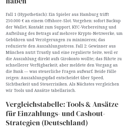
haben
Fall 1 (Hypothetisch): Ein Spieler aus Hamburg trifft
250.000 € an einem Offshore-Slot. Vorgehen: sofort Backup
der Wallet, Kontakt zum Support, KYC-Vorbereitung und
Aufteilung des Betrags auf mehrere Krypto-Netzwerke, um
Gebühren und Verzögerungen zu minimieren; das
reduzierte den Auszahlungsstress. Fall 2: Gewinner aus
München nutzt Trustly und eine regulierte Seite, weil er
die Auszahlung direkt aufs Girokonto wollte; das führte zu
schnellerer Verfügbarkeit, aber meldete den Vorgang an
die Bank — was steuerliche Fragen aufwarf. Beide Fälle
zeigen: Auszahlungspfad entscheidet über Speed,
Sichtbarkeit und Steuerrisiken. Als Nächstes vergleichen
wir Tools und Ansätze tabellarisch.
Vergleichstabelle: Tools & Ansätze
für Einzahlungs- und Cashout-
Strategien (Deutschland)