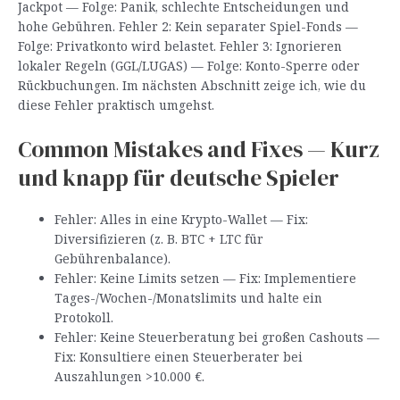
Jackpot — Folge: Panik, schlechte Entscheidungen und
hohe Gebühren. Fehler 2: Kein separater Spiel-Fonds —
Folge: Privatkonto wird belastet. Fehler 3: Ignorieren
lokaler Regeln (GGL/LUGAS) — Folge: Konto-Sperre oder
Rückbuchungen. Im nächsten Abschnitt zeige ich, wie du
diese Fehler praktisch umgehst.
Common Mistakes and Fixes — Kurz
und knapp für deutsche Spieler
Fehler: Alles in eine Krypto-Wallet — Fix:
Diversifizieren (z. B. BTC + LTC für
Gebührenbalance).
Fehler: Keine Limits setzen — Fix: Implementiere
Tages-/Wochen-/Monatslimits und halte ein
Protokoll.
Fehler: Keine Steuerberatung bei großen Cashouts —
Fix: Konsultiere einen Steuerberater bei
Auszahlungen >10.000 €.