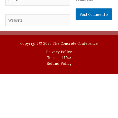
Website
Copyright © 2026 The Concrete Conference
Privacy Policy
Terms of Use
Refund Policy