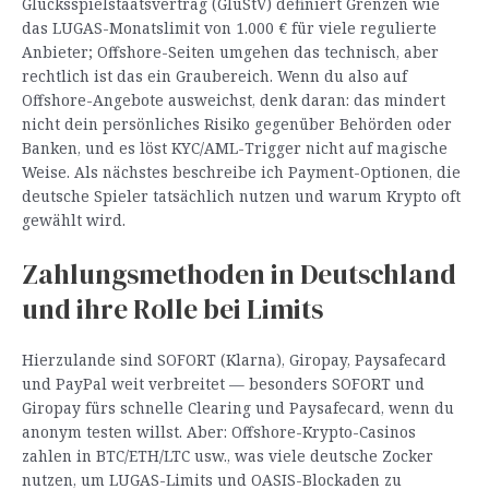
Glücksspielstaatsvertrag (GlüStV) definiert Grenzen wie
das LUGAS-Monatslimit von 1.000 € für viele regulierte
Anbieter; Offshore-Seiten umgehen das technisch, aber
rechtlich ist das ein Graubereich. Wenn du also auf
Offshore-Angebote ausweichst, denk daran: das mindert
nicht dein persönliches Risiko gegenüber Behörden oder
Banken, und es löst KYC/AML-Trigger nicht auf magische
Weise. Als nächstes beschreibe ich Payment-Optionen, die
deutsche Spieler tatsächlich nutzen und warum Krypto oft
gewählt wird.
Zahlungsmethoden in Deutschland
und ihre Rolle bei Limits
Hierzulande sind SOFORT (Klarna), Giropay, Paysafecard
und PayPal weit verbreitet — besonders SOFORT und
Giropay fürs schnelle Clearing und Paysafecard, wenn du
anonym testen willst. Aber: Offshore-Krypto-Casinos
zahlen in BTC/ETH/LTC usw., was viele deutsche Zocker
nutzen, um LUGAS-Limits und OASIS-Blockaden zu