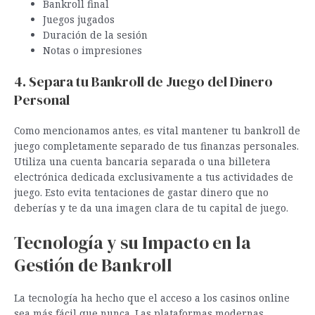
Bankroll final
Juegos jugados
Duración de la sesión
Notas o impresiones
4. Separa tu Bankroll de Juego del Dinero
Personal
Como mencionamos antes, es vital mantener tu bankroll de
juego completamente separado de tus finanzas personales.
Utiliza una cuenta bancaria separada o una billetera
electrónica dedicada exclusivamente a tus actividades de
juego. Esto evita tentaciones de gastar dinero que no
deberías y te da una imagen clara de tu capital de juego.
Tecnología y su Impacto en la
Gestión de Bankroll
La tecnología ha hecho que el acceso a los casinos online
sea más fácil que nunca. Las plataformas modernas