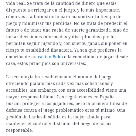
vida real. Se trata de la cantidad de dinero que estás
dispuesto a arriesgar en el juego, y lo más importante,
cómo vas a administrarlo para maximizar tu tiempo de
juego y minimizar tus pérdidas. No se trata de predecir el
futuro o de tener una racha de suerte garantizada, sino de
tomar decisiones informadas y disciplinadas que te
permitan seguir jugando y, con suerte, ganar, sin poner en
riesgo tu estabilidad financiera. Ya sea que prefieras la
emoción de un
casino Boho
o la comodidad de jugar desde
casa, estos principios son universales.
La tecnología ha revolucionado el mundo del juego,
ofreciendo plataformas cada vez más sofisticadas y
accesibles. Sin embargo, con esta accesibilidad viene una
mayor responsabilidad. Las regulaciones en España
buscan proteger a los jugadores, pero la primera línea de
defensa contra el juego problemático eres tú mismo. Una
gestión de bankroll sólida es tu mejor aliada para
mantener el control y disfrutar del juego de forma
responsable.