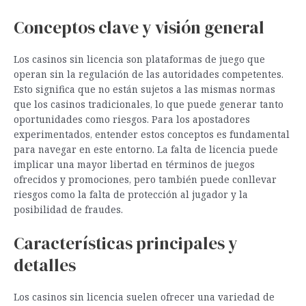
Conceptos clave y visión general
Los casinos sin licencia son plataformas de juego que
operan sin la regulación de las autoridades competentes.
Esto significa que no están sujetos a las mismas normas
que los casinos tradicionales, lo que puede generar tanto
oportunidades como riesgos. Para los apostadores
experimentados, entender estos conceptos es fundamental
para navegar en este entorno. La falta de licencia puede
implicar una mayor libertad en términos de juegos
ofrecidos y promociones, pero también puede conllevar
riesgos como la falta de protección al jugador y la
posibilidad de fraudes.
Características principales y
detalles
Los casinos sin licencia suelen ofrecer una variedad de