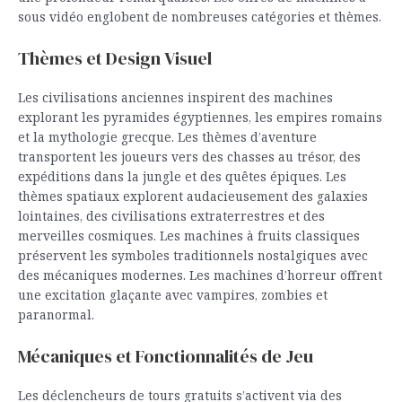
sous vidéo englobent de nombreuses catégories et thèmes.
Thèmes et Design Visuel
Les civilisations anciennes inspirent des machines
explorant les pyramides égyptiennes, les empires romains
et la mythologie grecque. Les thèmes d’aventure
transportent les joueurs vers des chasses au trésor, des
expéditions dans la jungle et des quêtes épiques. Les
thèmes spatiaux explorent audacieusement des galaxies
lointaines, des civilisations extraterrestres et des
merveilles cosmiques. Les machines à fruits classiques
préservent les symboles traditionnels nostalgiques avec
des mécaniques modernes. Les machines d’horreur offrent
une excitation glaçante avec vampires, zombies et
paranormal.
Mécaniques et Fonctionnalités de Jeu
Les déclencheurs de tours gratuits s’activent via des