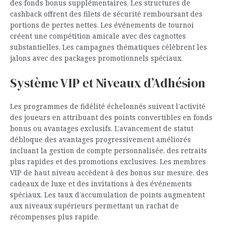
des fonds bonus supplémentaires. Les structures de
cashback offrent des filets de sécurité remboursant des
portions de pertes nettes. Les événements de tournoi
créent une compétition amicale avec des cagnottes
substantielles. Les campagnes thématiques célèbrent les
jalons avec des packages promotionnels spéciaux.
Système VIP et Niveaux d’Adhésion
Les programmes de fidélité échelonnés suivent l’activité
des joueurs en attribuant des points convertibles en fonds
bonus ou avantages exclusifs. L’avancement de statut
débloque des avantages progressivement améliorés
incluant la gestion de compte personnalisée, des retraits
plus rapides et des promotions exclusives. Les membres
VIP de haut niveau accèdent à des bonus sur mesure, des
cadeaux de luxe et des invitations à des événements
spéciaux. Les taux d’accumulation de points augmentent
aux niveaux supérieurs permettant un rachat de
récompenses plus rapide.