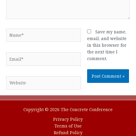
Name*
Save my name,
email, and website
in this browser for
the next time I
Email*
comment.
Website
Copyright © 2026 The Concrete Conference
Privacy Policy
Terms of Use
Refund Policy