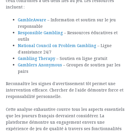
ceux confrontés à des défis liés au jeu. Les ressources
incluent :
GambleAware
– Information et soutien sur le jeu
responsable
Responsible Gambling
– Ressources éducatives et
outils
National Council on Problem Gambling
– Ligne
d’assistance 24/7
Gambling Therapy
– Soutien en ligne gratuit
Gamblers Anonymous
– Groupes de soutien par les
pairs
Reconnaître les signes d’avertissement tôt permet une
intervention efficace. Chercher de l’aide démontre force et
responsabilité personnelle.
Cette analyse exhaustive couvre tous les aspects essentiels
que les joueurs français devraient considérer. La
plateforme démontre un engagement envers une
expérience de jeu de qualité à travers ses fonctionnalités