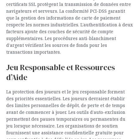
certificats SSL protègent la transmission de données entre
navigateurs et serveurs. La conformité PCI-DSS garantit
que la gestion des informations de carte de paiement
respecte les normes industrielles. L’authentification à deux
facteurs ajoute des couches de sécurité de compte
supplémentaires. Les procédures anti-blanchiment
d’argent vérifient les sources de fonds pour les
transactions importantes.
Jeu Responsable et Ressources
d’Aide
La protection des joueurs et le jeu responsable forment
des priorités essentielles. Les joueurs devraient établir
des limites personnelles de dépôt, de perte et de temps
avant de commencer à jouer. Les outils d’auto-exclusion
permettent des pauses temporaires ou permanentes du
jeu lorsque nécessaire. Les organisations de soutien
fournissent une assistance confidentielle gratuite pour