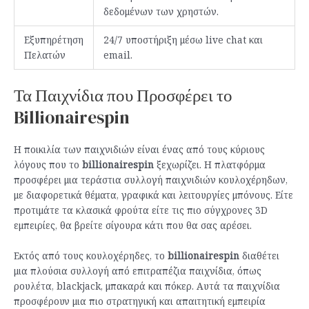
δεδομένων των χρηστών.
Εξυπηρέτηση
24/7 υποστήριξη μέσω live chat και
Πελατών
email.
Τα Παιχνίδια που Προσφέρει το
Billionairespin
Η ποικιλία των παιχνιδιών είναι ένας από τους κύριους
λόγους που το
billionairespin
ξεχωρίζει. Η πλατφόρμα
προσφέρει μια τεράστια συλλογή παιχνιδιών κουλοχέρηδων,
με διαφορετικά θέματα, γραφικά και λειτουργίες μπόνους. Είτε
προτιμάτε τα κλασικά φρούτα είτε τις πιο σύγχρονες 3D
εμπειρίες, θα βρείτε σίγουρα κάτι που θα σας αρέσει.
Εκτός από τους κουλοχέρηδες, το
billionairespin
διαθέτει
μια πλούσια συλλογή από επιτραπέζια παιχνίδια, όπως
ρουλέτα, blackjack, μπακαρά και πόκερ. Αυτά τα παιχνίδια
προσφέρουν μια πιο στρατηγική και απαιτητική εμπειρία