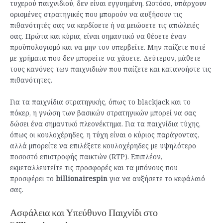
τυχερού παιχνιδιού, δεν είναι εγγυημένη. Ωστόσο, υπάρχουν
ορισμένες στρατηγικές που μπορούν να αυξήσουν τις
πιθανότητές σας να κερδίσετε ή να μειώσετε τις απώλειές
σας. Πρώτα και κύρια, είναι σημαντικό να θέσετε έναν
προϋπολογισμό και να μην τον υπερβείτε. Μην παίζετε ποτέ
με χρήματα που δεν μπορείτε να χάσετε. Δεύτερον, μάθετε
τους κανόνες των παιχνιδιών που παίζετε και κατανοήστε τις
πιθανότητες.
Για τα παιχνίδια στρατηγικής, όπως το blackjack και το
πόκερ, η γνώση των βασικών στρατηγικών μπορεί να σας
δώσει ένα σημαντικό πλεονέκτημα. Για τα παιχνίδια τύχης,
όπως οι κουλοχέρηδες, η τύχη είναι ο κύριος παράγοντας,
αλλά μπορείτε να επιλέξετε κουλοχέρηδες με υψηλότερο
ποσοστό επιστροφής παικτών (RTP). Επιπλέον,
εκμεταλλευτείτε τις προσφορές και τα μπόνους που
προσφέρει το
billionairespin
για να αυξήσετε το κεφάλαιό
σας.
Ασφάλεια και Υπεύθυνο Παιχνίδι στο