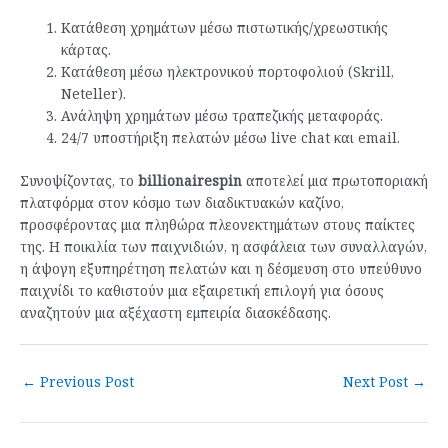
Κατάθεση χρημάτων μέσω πιστωτικής/χρεωστικής
κάρτας.
Κατάθεση μέσω ηλεκτρονικού πορτοφολιού (Skrill,
Neteller).
Ανάληψη χρημάτων μέσω τραπεζικής μεταφοράς.
24/7 υποστήριξη πελατών μέσω live chat και email.
Συνοψίζοντας, το
billionairespin
αποτελεί μια πρωτοποριακή
πλατφόρμα στον κόσμο των διαδικτυακών καζίνο,
προσφέροντας μια πληθώρα πλεονεκτημάτων στους παίκτες
της. Η ποικιλία των παιχνιδιών, η ασφάλεια των συναλλαγών,
η άψογη εξυπηρέτηση πελατών και η δέσμευση στο υπεύθυνο
παιχνίδι το καθιστούν μια εξαιρετική επιλογή για όσους
αναζητούν μια αξέχαστη εμπειρία διασκέδασης.
Post
←
Previous Post
Next Post
→
navigation