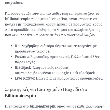
παιχνιδιού.
Για όσους αναζητούν μια πιο αυθεντική εμπειρία καζίνο, το
billionairespin
προσφέρει live καζίνο, όπου μπορείτε να
παίξετε με πραγματικούς κρουπιέρηδες σε πραγματικό χρόνο.
Αυτό προσδίδει μια αίσθηση ρεαλισμού και αλληλεπίδρασης
που δεν μπορείτε να βρείτε σε άλλα διαδικτυακά καζίνο.
Κουλοχέρηδες:
Διάφορα θέματα και λειτουργίες, με
προοδευτικά τζακπότ.
Ρουλέτα:
Ευρωπαϊκή, Αμερικανική, Γαλλική και άλλες
παραλλαγές.
Blackjack:
Διαφορετικές εκδόσεις,
συμπεριλαμβανομένου του Single Deck Blackjack.
Live Καζίνο:
Παιχνίδια με πραγματικούς κρουπιέρηδες.
Στρατηγικές για Επιτυχημένο Παιχνίδι στο
Billionairespin
Η επιτυχία στο
billionairespin
, όπως και σε κάθε άλλη μορφή