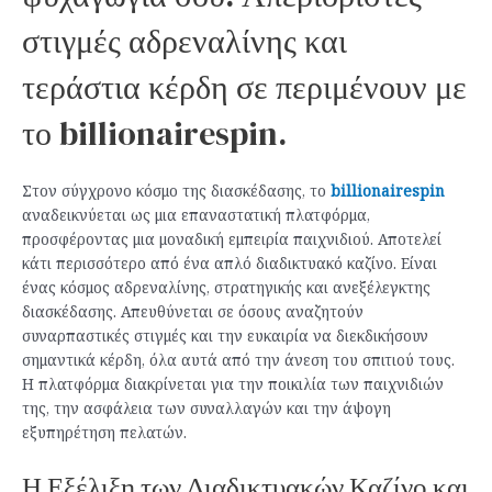
στιγμές αδρεναλίνης και
τεράστια κέρδη σε περιμένουν με
το billionairespin.
Στον σύγχρονο κόσμο της διασκέδασης, το
billionairespin
αναδεικνύεται ως μια επαναστατική πλατφόρμα,
προσφέροντας μια μοναδική εμπειρία παιχνιδιού. Αποτελεί
κάτι περισσότερο από ένα απλό διαδικτυακό καζίνο. Είναι
ένας κόσμος αδρεναλίνης, στρατηγικής και ανεξέλεγκτης
διασκέδασης. Απευθύνεται σε όσους αναζητούν
συναρπαστικές στιγμές και την ευκαιρία να διεκδικήσουν
σημαντικά κέρδη, όλα αυτά από την άνεση του σπιτιού τους.
Η πλατφόρμα διακρίνεται για την ποικιλία των παιχνιδιών
της, την ασφάλεια των συναλλαγών και την άψογη
εξυπηρέτηση πελατών.
Η Εξέλιξη των Διαδικτυακών Καζίνο και