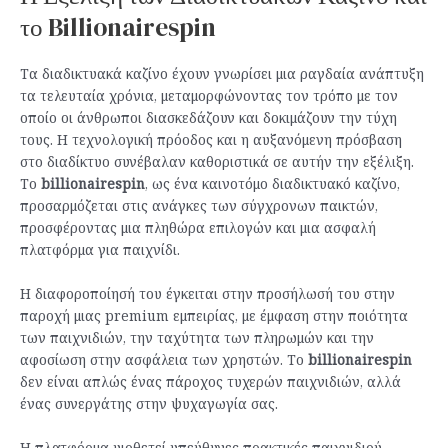
το Billionairespin
Τα διαδικτυακά καζίνο έχουν γνωρίσει μια ραγδαία ανάπτυξη
τα τελευταία χρόνια, μεταμορφώνοντας τον τρόπο με τον
οποίο οι άνθρωποι διασκεδάζουν και δοκιμάζουν την τύχη
τους. Η τεχνολογική πρόοδος και η αυξανόμενη πρόσβαση
στο διαδίκτυο συνέβαλαν καθοριστικά σε αυτήν την εξέλιξη.
Το
billionairespin
, ως ένα καινοτόμο διαδικτυακό καζίνο,
προσαρμόζεται στις ανάγκες των σύγχρονων παικτών,
προσφέροντας μια πληθώρα επιλογών και μια ασφαλή
πλατφόρμα για παιχνίδι.
Η διαφοροποίησή του έγκειται στην προσήλωσή του στην
παροχή μιας premium εμπειρίας, με έμφαση στην ποιότητα
των παιχνιδιών, την ταχύτητα των πληρωμών και την
αφοσίωση στην ασφάλεια των χρηστών. Το
billionairespin
δεν είναι απλώς ένας πάροχος τυχερών παιχνιδιών, αλλά
ένας συνεργάτης στην ψυχαγωγία σας.
Η πλατφόρμα υιοθετεί υπεύθυνες πρακτικές παιχνιδιού,