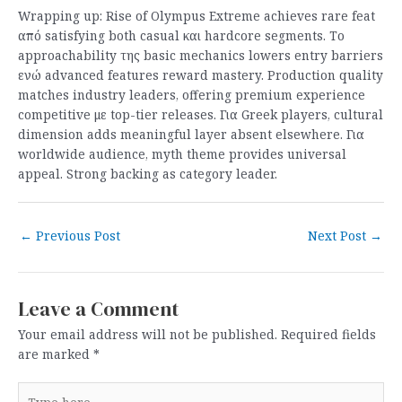
Wrapping up: Rise of Olympus Extreme achieves rare feat
από satisfying both casual και hardcore segments. Το
approachability της basic mechanics lowers entry barriers
ενώ advanced features reward mastery. Production quality
matches industry leaders, offering premium experience
competitive με top-tier releases. Για Greek players, cultural
dimension adds meaningful layer absent elsewhere. Για
worldwide audience, myth theme provides universal
appeal. Strong backing as category leader.
Post
←
Previous Post
Next Post
→
navigation
Leave a Comment
Your email address will not be published.
Required fields
are marked
*
Type