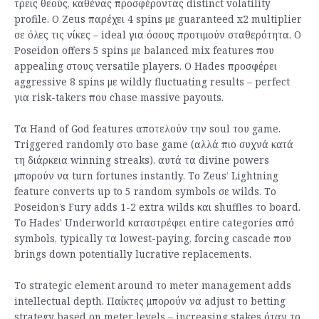
τρεις θεούς, καθένας προσφέροντας distinct volatility
profile. Ο Zeus παρέχει 4 spins με guaranteed x2 multiplier
σε όλες τις νίκες – ideal για όσους προτιμούν σταθερότητα. Ο
Poseidon offers 5 spins με balanced mix features που
appealing στους versatile players. Ο Hades προσφέρει
aggressive 8 spins με wildly fluctuating results – perfect
για risk-takers που chase massive payouts.
Τα Hand of God features αποτελούν την soul του game.
Triggered randomly στο base game (αλλά πιο συχνά κατά
τη διάρκεια winning streaks), αυτά τα divine powers
μπορούν να turn fortunes instantly. Το Zeus’ Lightning
feature converts up to 5 random symbols σε wilds. Το
Poseidon’s Fury adds 1-2 extra wilds και shuffles το board.
Το Hades’ Underworld καταστρέφει entire categories από
symbols, typically τα lowest-paying, forcing cascade που
brings down potentially lucrative replacements.
Το strategic element around το meter management adds
intellectual depth. Παίκτες μπορούν να adjust το betting
strategy based on meter levels – increasing stakes όταν το