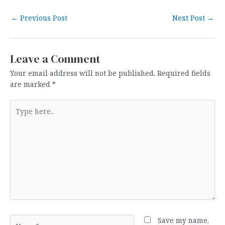
Post
←
Previous Post
Next Post
→
navigation
Leave a Comment
Your email address will not be published.
Required fields
are marked
*
Type
here..
Name*
Save my name,