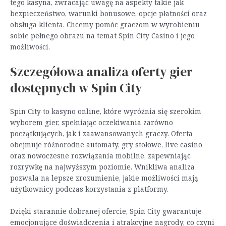
tego kasyna, zwracając uwagę na aspekty takie jak
bezpieczeństwo, warunki bonusowe, opcje płatności oraz
obsługa klienta. Chcemy pomóc graczom w wyrobieniu
sobie pełnego obrazu na temat Spin City Casino i jego
możliwości.
Szczegółowa analiza oferty gier
dostępnych w Spin City
Spin City to kasyno online, które wyróżnia się szerokim
wyborem gier, spełniając oczekiwania zarówno
początkujących, jak i zaawansowanych graczy. Oferta
obejmuje różnorodne automaty, gry stołowe, live casino
oraz nowoczesne rozwiązania mobilne, zapewniając
rozrywkę na najwyższym poziomie. Wnikliwa analiza
pozwala na lepsze zrozumienie, jakie możliwości mają
użytkownicy podczas korzystania z platformy.
Dzięki starannie dobranej ofercie, Spin City gwarantuje
emocjonujące doświadczenia i atrakcyjne nagrody, co czyni