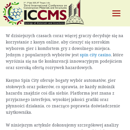
Szczegółowy przegląd kasyna Spin
Skip
to
City
content
Main
Leave a Comment
/ By
test
/
January 30, 2026
Menu
W dzisiejszych czasach coraz więcej graczy decyduje się na
korzystanie z kasyn online, aby cieszyć się szerokim
e
wyborem gier i komfortem gry z dowolnego miejsca.
Jednym z popularnych wybórów jest
spin city casino
, które
wyróżnia się na tle konkurencji innowacyjnym podejściem
oraz szeroką ofertą rozrywek hazardowych.
Kasyno Spin City oferuje bogaty wybór automatów, gier
stołowych oraz pokerów, co sprawia, że każdy miłośnik
hazardu znajdzie coś dla siebie. Platforma jest znana z
przyjaznego interfejsu, wysokiej jakości grafiki oraz
płynności działania, co znacząco poprawia doświadczenie
użytkownika.
W niniejszym artykule dokonujemy szczegółowej analizy