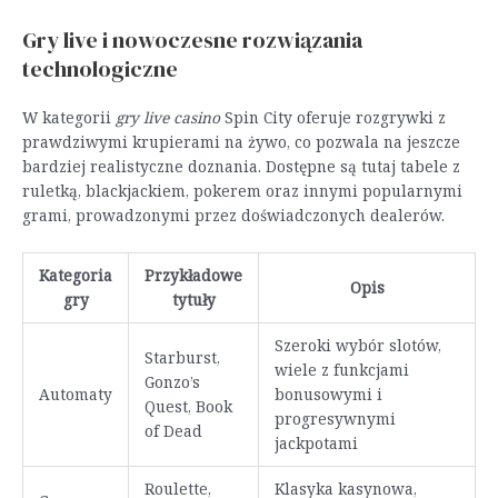
Gry live i nowoczesne rozwiązania
technologiczne
W kategorii
gry live casino
Spin City oferuje rozgrywki z
prawdziwymi krupierami na żywo, co pozwala na jeszcze
bardziej realistyczne doznania. Dostępne są tutaj tabele z
ruletką, blackjackiem, pokerem oraz innymi popularnymi
grami, prowadzonymi przez doświadczonych dealerów.
Kategoria
Przykładowe
Opis
gry
tytuły
Szeroki wybór slotów,
Starburst,
wiele z funkcjami
Gonzo’s
Automaty
bonusowymi i
Quest, Book
progresywnymi
of Dead
jackpotami
Roulette,
Klasyka kasynowa,