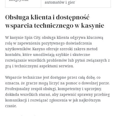
automatów i gier
Obsługa klienta i dostępność
wsparcia technicznego w kasynie
W kasynie Spin City, obsługa klienta odgrywa kluczową
rolę w zapewnieniu pozytywnego doświadczenia
użytkowników. Kasyno oferuje szeroki zakres metod
kontaktu, które umożliwiają szybkie i skuteczne
rozwiązanie wszelkich problemów lub pytań związanych z
grą i technicznymi aspektami serwisu.
Wsparcie techniczne jest dostępne przez całą dobę, co
oznacza, że gracze mogą liczyć na pomoc o dowolnej porze.
Profesjonalny zespół obsługi, kompetentny i uprzejmy,
dokłada wszelkich starań, aby zapewnić sprawny przebieg
komunikacji i rozwiązać zgłoszenia w jak najkrótszym
czasie.