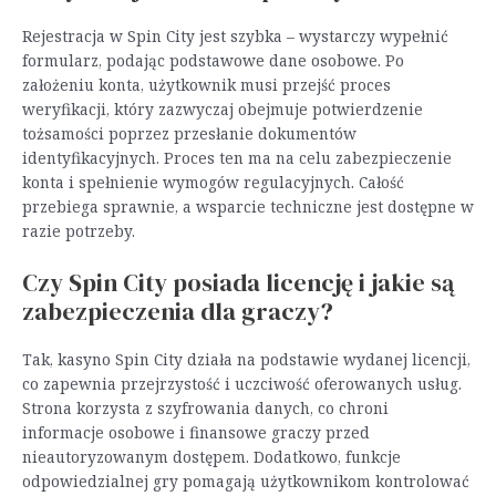
Rejestracja w Spin City jest szybka – wystarczy wypełnić
formularz, podając podstawowe dane osobowe. Po
założeniu konta, użytkownik musi przejść proces
weryfikacji, który zazwyczaj obejmuje potwierdzenie
tożsamości poprzez przesłanie dokumentów
identyfikacyjnych. Proces ten ma na celu zabezpieczenie
konta i spełnienie wymogów regulacyjnych. Całość
przebiega sprawnie, a wsparcie techniczne jest dostępne w
razie potrzeby.
Czy Spin City posiada licencję i jakie są
zabezpieczenia dla graczy?
Tak, kasyno Spin City działa na podstawie wydanej licencji,
co zapewnia przejrzystość i uczciwość oferowanych usług.
Strona korzysta z szyfrowania danych, co chroni
informacje osobowe i finansowe graczy przed
nieautoryzowanym dostępem. Dodatkowo, funkcje
odpowiedzialnej gry pomagają użytkownikom kontrolować