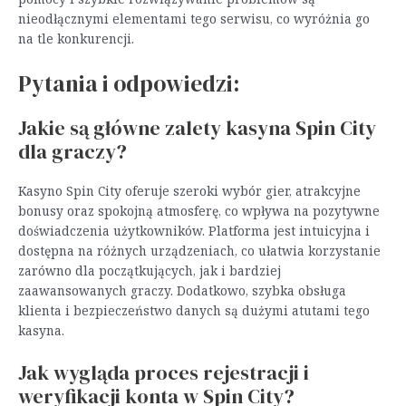
nieodłącznymi elementami tego serwisu, co wyróżnia go
na tle konkurencji.
Pytania i odpowiedzi:
Jakie są główne zalety kasyna Spin City
dla graczy?
Kasyno Spin City oferuje szeroki wybór gier, atrakcyjne
bonusy oraz spokojną atmosferę, co wpływa na pozytywne
doświadczenia użytkowników. Platforma jest intuicyjna i
dostępna na różnych urządzeniach, co ułatwia korzystanie
zarówno dla początkujących, jak i bardziej
zaawansowanych graczy. Dodatkowo, szybka obsługa
klienta i bezpieczeństwo danych są dużymi atutami tego
kasyna.
Jak wygląda proces rejestracji i
weryfikacji konta w Spin City?