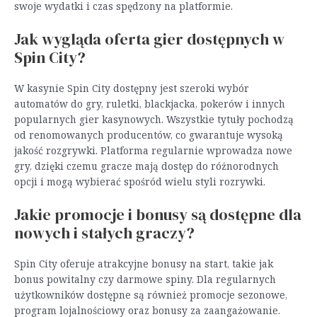
swoje wydatki i czas spędzony na platformie.
Jak wygląda oferta gier dostępnych w
Spin City?
W kasynie Spin City dostępny jest szeroki wybór
automatów do gry, ruletki, blackjacka, pokerów i innych
popularnych gier kasynowych. Wszystkie tytuły pochodzą
od renomowanych producentów, co gwarantuje wysoką
jakość rozgrywki. Platforma regularnie wprowadza nowe
gry, dzięki czemu gracze mają dostęp do różnorodnych
opcji i mogą wybierać spośród wielu styli rozrywki.
Jakie promocje i bonusy są dostępne dla
nowych i stałych graczy?
Spin City oferuje atrakcyjne bonusy na start, takie jak
bonus powitalny czy darmowe spiny. Dla regularnych
użytkowników dostępne są również promocje sezonowe,
program lojalnościowy oraz bonusy za zaangażowanie.