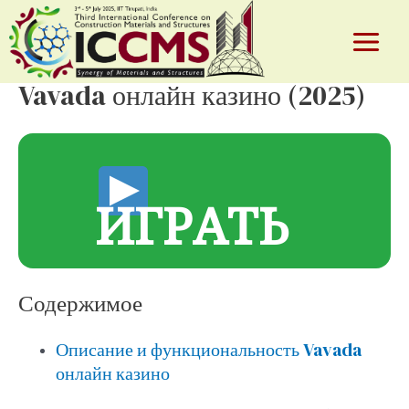
Vavada онлайн казино 2025.4834
Skip
to
Leave a Comment
/ By
test
/
January 16, 2026
content
Main
Vavada онлайн казино (2025)
Menu
e
ИГРАТЬ
Содержимое
Описание и функциональность Vavada
онлайн казино