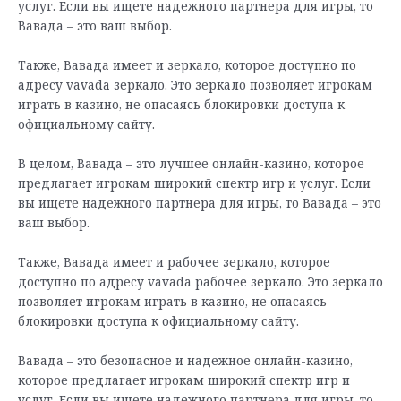
услуг. Если вы ищете надежного партнера для игры, то
Вавада – это ваш выбор.
Также, Вавада имеет и зеркало, которое доступно по
адресу vavada зеркало. Это зеркало позволяет игрокам
играть в казино, не опасаясь блокировки доступа к
официальному сайту.
В целом, Вавада – это лучшее онлайн-казино, которое
предлагает игрокам широкий спектр игр и услуг. Если
вы ищете надежного партнера для игры, то Вавада – это
ваш выбор.
Также, Вавада имеет и рабочее зеркало, которое
доступно по адресу vavada рабочее зеркало. Это зеркало
позволяет игрокам играть в казино, не опасаясь
блокировки доступа к официальному сайту.
Вавада – это безопасное и надежное онлайн-казино,
которое предлагает игрокам широкий спектр игр и
услуг. Если вы ищете надежного партнера для игры, то