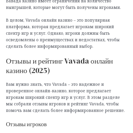
Вавада казино имеет ограничения на количество
выигрышей, которые могут быть получены игроками.
В целом, Vavada онлайн казино – это популярная
платформа, которая предлагает игрокам широкий
спектр игр и услуг. Однако, игроки должны быть
осведомлены о преимуществах и недостатках, чтобы
сделать более информированный выбор.
Отзывы и рейтинг Vavada онлайн
казино (2025)
Вам нужно знать, что Vavada – это надежное и
проверенное онлайн-казино, которое предлагает
игрокам широкий спектр игр и услуг. В этом разделе
мы собрали отзывы игроков и рейтинг Vavada, чтобы
помочь вам сделать более информированное решение.
Отзывы игроков