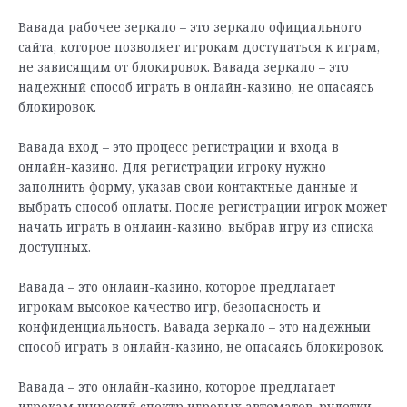
Вавада рабочее зеркало – это зеркало официального
сайта, которое позволяет игрокам доступаться к играм,
не зависящим от блокировок. Вавада зеркало – это
надежный способ играть в онлайн-казино, не опасаясь
блокировок.
Вавада вход – это процесс регистрации и входа в
онлайн-казино. Для регистрации игроку нужно
заполнить форму, указав свои контактные данные и
выбрать способ оплаты. После регистрации игрок может
начать играть в онлайн-казино, выбрав игру из списка
доступных.
Вавада – это онлайн-казино, которое предлагает
игрокам высокое качество игр, безопасность и
конфиденциальность. Вавада зеркало – это надежный
способ играть в онлайн-казино, не опасаясь блокировок.
Вавада – это онлайн-казино, которое предлагает
игрокам широкий спектр игровых автоматов, рулетки,