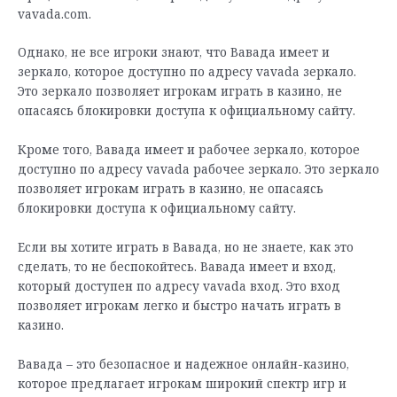
vavada.com.
Однако, не все игроки знают, что Вавада имеет и
зеркало, которое доступно по адресу vavada зеркало.
Это зеркало позволяет игрокам играть в казино, не
опасаясь блокировки доступа к официальному сайту.
Кроме того, Вавада имеет и рабочее зеркало, которое
доступно по адресу vavada рабочее зеркало. Это зеркало
позволяет игрокам играть в казино, не опасаясь
блокировки доступа к официальному сайту.
Если вы хотите играть в Вавада, но не знаете, как это
сделать, то не беспокойтесь. Вавада имеет и вход,
который доступен по адресу vavada вход. Это вход
позволяет игрокам легко и быстро начать играть в
казино.
Вавада – это безопасное и надежное онлайн-казино,
которое предлагает игрокам широкий спектр игр и