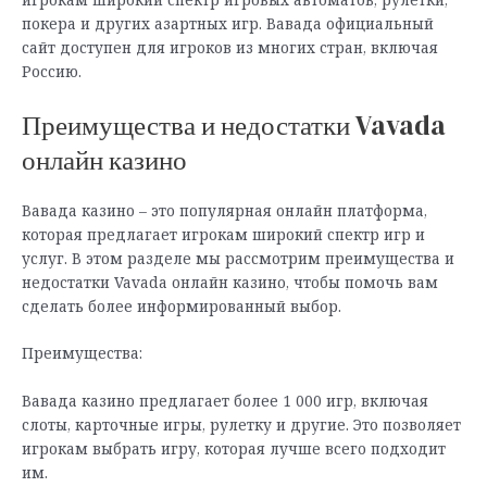
покера и других азартных игр. Вавада официальный
сайт доступен для игроков из многих стран, включая
Россию.
Преимущества и недостатки Vavada
онлайн казино
Вавада казино – это популярная онлайн платформа,
которая предлагает игрокам широкий спектр игр и
услуг. В этом разделе мы рассмотрим преимущества и
недостатки Vavada онлайн казино, чтобы помочь вам
сделать более информированный выбор.
Преимущества:
Вавада казино предлагает более 1 000 игр, включая
слоты, карточные игры, рулетку и другие. Это позволяет
игрокам выбрать игру, которая лучше всего подходит
им.