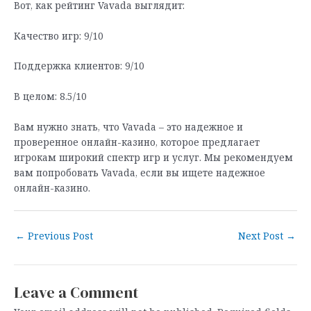
Вот, как рейтинг Vavada выглядит:
Качество игр: 9/10
Поддержка клиентов: 9/10
В целом: 8.5/10
Вам нужно знать, что Vavada – это надежное и
проверенное онлайн-казино, которое предлагает
игрокам широкий спектр игр и услуг. Мы рекомендуем
вам попробовать Vavada, если вы ищете надежное
онлайн-казино.
Post
←
Previous Post
Next Post
→
navigation
Leave a Comment