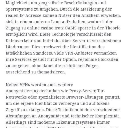
Möglichkeit, um geografische Beschränkungen und
Sperrsysteme zu umgehen. Durch die Maskierung der
realen IP-Adresse können Nutzer den Anschein erwecken,
sich in einem anderen Land aufzuhalten, wodurch der
Zugang zu online casino trotz OASIS sperre in der Theorie
ermöglicht wird. Diese Technologie verschlüsselt den
Datenverkehr und leitet ihn über Server in verschiedenen
Ländern um. Dies erschwert die Identifikation des
tatsächlichen Standorts. Viele VPN-Anbieter vermarkten
ihre Services gezielt mit der Option, regionale Blockaden
zu umgehen, ohne dabei die rechtlichen Folgen
ausreichend zu thematisieren.
Neben VPNs werden auch weitere
Anonymisierungstechniken wie Proxy-Server, Tor-
Netzwerke oder spezialisierte Browser-Lösungen genutzt,
um die eigene Identität zu verbergen und auf tokens
Zugriff zu erlangen. Diese Techniken bieten verschiedene
Abstufungen an Anonymität und technischer Komplexität.
Allerdings sind moderne Erkennungssysteme immer