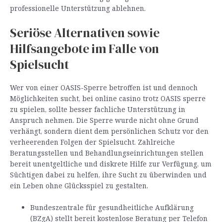
professionelle Unterstützung ablehnen.
Seriöse Alternativen sowie
Hilfsangebote im Falle von
Spielsucht
Wer von einer OASIS-Sperre betroffen ist und dennoch
Möglichkeiten sucht, bei online casino trotz OASIS sperre
zu spielen, sollte besser fachliche Unterstützung in
Anspruch nehmen. Die Sperre wurde nicht ohne Grund
verhängt, sondern dient dem persönlichen Schutz vor den
verheerenden Folgen der Spielsucht. Zahlreiche
Beratungsstellen und Behandlungseinrichtungen stellen
bereit unentgeltliche und diskrete Hilfe zur Verfügung, um
Süchtigen dabei zu helfen, ihre Sucht zu überwinden und
ein Leben ohne Glücksspiel zu gestalten.
Bundeszentrale für gesundheitliche Aufklärung
(BZgA) stellt bereit kostenlose Beratung per Telefon