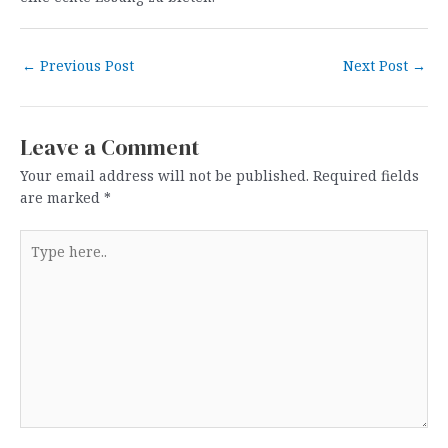
Post
←
Previous Post
Next Post
→
navigation
Leave a Comment
Your email address will not be published.
Required fields
are marked
*
Type
here..