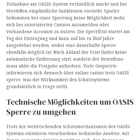
Teilnahme am OASIS-System verbindlich macht und bei
Verstößen empfindliche Sanktionen vorsieht. Spieler
bekommen bei einer Sperrung keine Möglichkeit mehr,
sich bei autorisierten Casinos anzumelden oder
vorhandene Accounts zu nutzen. Die Sperrfrist startet am
Tag der Eintragung und kann auf bis zu fünf Jahre
ausgedehnt werden, wobei eine dauerhafte Sperre
ebenfalls möglich ist. Nach Ablauf der Frist findet keine
automatische Entfernung statt, sondern der Betroffene
muss aktiv die Freigabe anfordern. Viele Gesperrte
informieren sich dennoch über online casino trotz OASIS
sperre, was die Wirksamkeit des Schutzsystems
grundsätzlich in Frage stellt.
Technische Möglichkeiten um OASIS
Sperre zu umgehen
Trotz der weitreichenden Schutzmechanismen des OASIS-
Systems existieren verschiedene technische Ansätze, mit