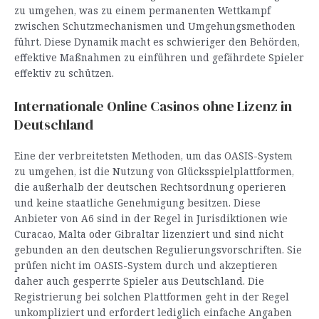
zu umgehen, was zu einem permanenten Wettkampf
zwischen Schutzmechanismen und Umgehungsmethoden
führt. Diese Dynamik macht es schwieriger den Behörden,
effektive Maßnahmen zu einführen und gefährdete Spieler
effektiv zu schützen.
Internationale Online Casinos ohne Lizenz in
Deutschland
Eine der verbreitetsten Methoden, um das OASIS-System
zu umgehen, ist die Nutzung von Glücksspielplattformen,
die außerhalb der deutschen Rechtsordnung operieren
und keine staatliche Genehmigung besitzen. Diese
Anbieter von A6 sind in der Regel in Jurisdiktionen wie
Curacao, Malta oder Gibraltar lizenziert und sind nicht
gebunden an den deutschen Regulierungsvorschriften. Sie
prüfen nicht im OASIS-System durch und akzeptieren
daher auch gesperrte Spieler aus Deutschland. Die
Registrierung bei solchen Plattformen geht in der Regel
unkompliziert und erfordert lediglich einfache Angaben