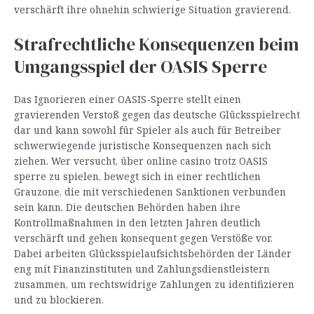
verschärft ihre ohnehin schwierige Situation gravierend.
Strafrechtliche Konsequenzen beim
Umgangsspiel der OASIS Sperre
Das Ignorieren einer OASIS-Sperre stellt einen
gravierenden Verstoß gegen das deutsche Glücksspielrecht
dar und kann sowohl für Spieler als auch für Betreiber
schwerwiegende juristische Konsequenzen nach sich
ziehen. Wer versucht, über online casino trotz OASIS
sperre zu spielen, bewegt sich in einer rechtlichen
Grauzone, die mit verschiedenen Sanktionen verbunden
sein kann. Die deutschen Behörden haben ihre
Kontrollmaßnahmen in den letzten Jahren deutlich
verschärft und gehen konsequent gegen Verstöße vor.
Dabei arbeiten Glücksspielaufsichtsbehörden der Länder
eng mit Finanzinstituten und Zahlungsdienstleistern
zusammen, um rechtswidrige Zahlungen zu identifizieren
und zu blockieren.