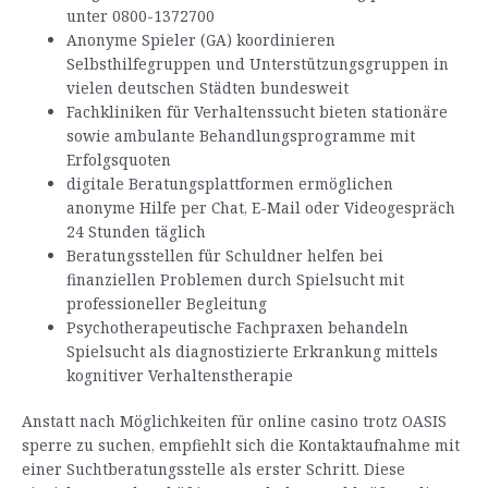
unter 0800-1372700
Anonyme Spieler (GA) koordinieren
Selbsthilfegruppen und Unterstützungsgruppen in
vielen deutschen Städten bundesweit
Fachkliniken für Verhaltenssucht bieten stationäre
sowie ambulante Behandlungsprogramme mit
Erfolgsquoten
digitale Beratungsplattformen ermöglichen
anonyme Hilfe per Chat, E-Mail oder Videogespräch
24 Stunden täglich
Beratungsstellen für Schuldner helfen bei
finanziellen Problemen durch Spielsucht mit
professioneller Begleitung
Psychotherapeutische Fachpraxen behandeln
Spielsucht als diagnostizierte Erkrankung mittels
kognitiver Verhaltenstherapie
Anstatt nach Möglichkeiten für online casino trotz OASIS
sperre zu suchen, empfiehlt sich die Kontaktaufnahme mit
einer Suchtberatungsstelle als erster Schritt. Diese